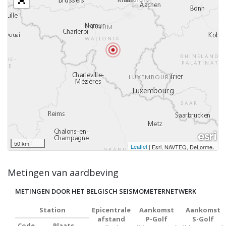
50 km
Leaflet
|
,
Esri, NAVTEQ, DeLorme
Metingen van aardbeving
METINGEN DOOR HET BELGISCH SEISMOMETERNETWERK
Station
Epicentrale
Aankomst
Aankomst
afstand
P-Golf
S-Golf
Code
Plaats