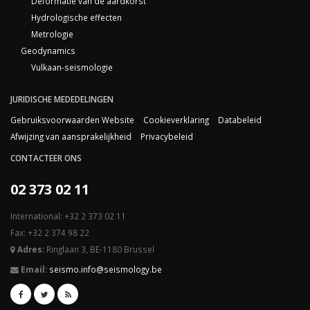
Deformatie van de aardkorst
Hydrologische effecten
Metrologie
Geodynamics
Vulkaan-seismologie
JURIDISCHE MEDEDELINGEN
Gebruiksvoorwaarden Website
Cookieverklaring
Databeleid
Afwijzing van aansprakelijkheid
Privacybeleid
CONTACTEER ONS
02 373 02 11
International: +32 2 373 02 11
Fax: +32 2 374 98 22
Adres:
Ringlaan 3, BE-1180 Brussel
Email:
seismo.info@seismology.be