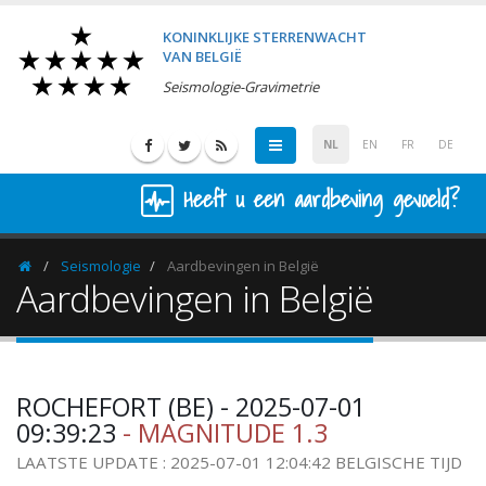
KONINKLIJKE STERRENWACHT
VAN BELGIË
Seismologie-Gravimetrie
NL
EN
FR
DE
Heeft u een aardbeving gevoeld?
Seismologie
Aardbevingen in België
Homepage
Aardbevingen in België
ROCHEFORT (BE) - 2025-07-01
09:39:23
- MAGNITUDE 1.3
LAATSTE UPDATE : 2025-07-01 12:04:42 BELGISCHE TIJD