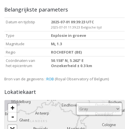
Belangrijkste parameters
Datum en tijdstip
2025-07-01 09:39:23 UTC
2025-07-01 11:39:23 Belgische tijd
Type
Explosie in groeve
Magnitude
M
1.3
L
Regio
ROCHEFORT (BE)
Coördinaten van
50.158° N, 5.262° E
het epicentrum
Onzekerheid ± 0.3 km
Bron van de gegevens :
ROB
(Royal Observatory of Belgium)
Lokatiekaart
+
-