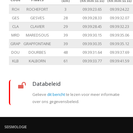
(km)
(hh:mm:ss.ss)
(hh:mm:ss.ss)
RCH
ROCHEFORT
3
09:39:23.65
09:39:24.22
GES
GESVES
28
09:39:28.33
09:39:32.07
CLA
CLAVIER
29
09:39:28.45
09:39:32.23
MRD
MAREDSOUS
39
09:39:30.15
09:39:35.06
GRAP
GRAPFONTAINE
39
09:39:30.35
09:39:35.12
DOU
DOURBES
48
09:39:31.64
09:39:37.69
KLB
KALBORN
61
09:39:33.77
09:39:41.59
Databeleid
Gelieve
dit bericht
te lezen voor meer informatie
over ons gegevensbeleid.
SEISMOLOGIE