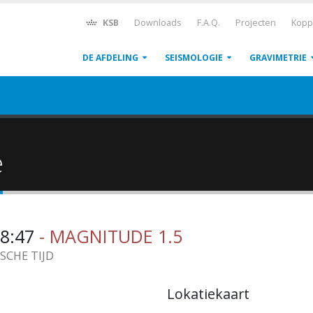
KSB
Downloads
F.A.Q.
Projecten
Kopp
DE AFDELING
SEISMOLOGIE
GRAVIMETRIE
ë
48:47
- MAGNITUDE 1.5
ISCHE TIJD
Lokatiekaart