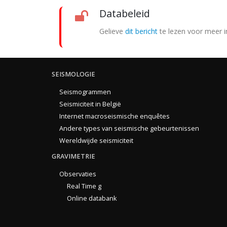
Databeleid
Gelieve
dit bericht
te lezen voor meer i
SEISMOLOGIE
Seismogrammen
Seismiciteit in België
Internet macroseismische enquêtes
Andere types van seismische gebeurtenissen
Wereldwijde seismiciteit
GRAVIMETRIE
Observaties
Real Time g
Online databank