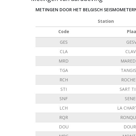
METINGEN DOOR HET BELGISCH SEISMOMETE
Station
Code
Pla
GES
GES
CLA
CLAV
MRD
MARED
TGA
TANGI
RCH
ROCHE
STI
SART T
SNF
SENE
LCH
LA CHAR
RQR
RONQU
DOU
DOUR