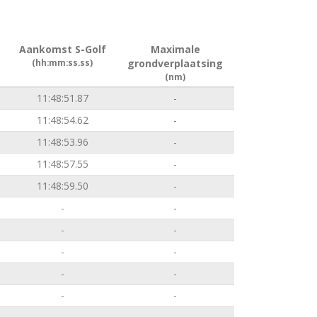
Aankomst S-Golf
Maximale
(hh:mm:ss.ss)
grondverplaatsing
(nm)
11:48:51.87
-
11:48:54.62
-
11:48:53.96
-
11:48:57.55
-
11:48:59.50
-
-
-
-
-
-
-
-
-
-
-