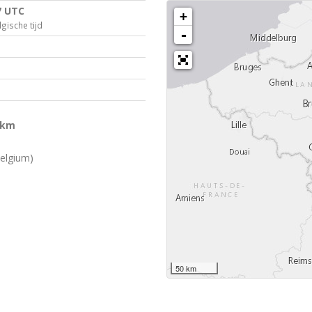
7 UTC
+
gische tijd
-
 km
elgium)
50 km