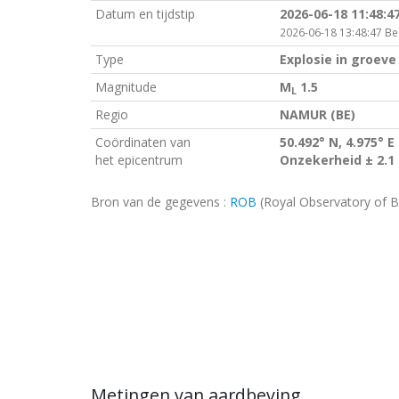
Datum en tijdstip
2026-06-18 11:48:4
2026-06-18 13:48:47 Bel
Type
Explosie in groeve
Magnitude
M
1.5
L
Regio
NAMUR (BE)
Coördinaten van
50.492° N, 4.975° E
het epicentrum
Onzekerheid ± 2.1
Bron van de gegevens :
ROB
(Royal Observatory of B
Metingen van aardbeving