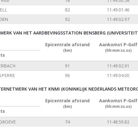
RIGI
78
11:49:00.58
ELL
82
11:49:01.46
ORN
92
11:49:02.97
ERK VAN HET AARDBEVINGSSTATION BENSBERG (UNIVERSITEIT 
Epicentrale afstand
Aankomst P-Golf
(km)
(hh:mm:ss.ss)
ats
ERBACH
91
11:49:02.91
SPERRE
96
11:49:04.00
ERNETWERK VAN HET KNMI (KONINKLIJK NEDERLANDS METEORO
Epicentrale afstand
Aankomst P-Golf
(km)
(hh:mm:ss.ss)
ats
GROEVE
74
11:48:59.82