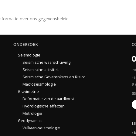
nformatie over ons gegevensbeleid.
ONDERZOEK
C
Seismologie
0
Seismische waarschuwing
Seismische activiteit
In
Seismische Gevarenkans en Risico
Fa
Macroseismologie
Gravimetrie
Deformatie van de aardkorst
Hydrologische effecten
Metrologie
Geodynamics
L
Vulkaan-seismologie