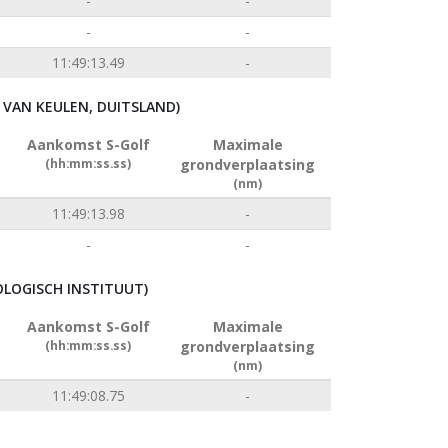
-
-
-
-
11:49:13.49
-
VAN KEULEN, DUITSLAND)
Aankomst S-Golf
Maximale
(hh:mm:ss.ss)
grondverplaatsing
(nm)
11:49:13.98
-
-
-
LOGISCH INSTITUUT)
Aankomst S-Golf
Maximale
(hh:mm:ss.ss)
grondverplaatsing
(nm)
11:49:08.75
-