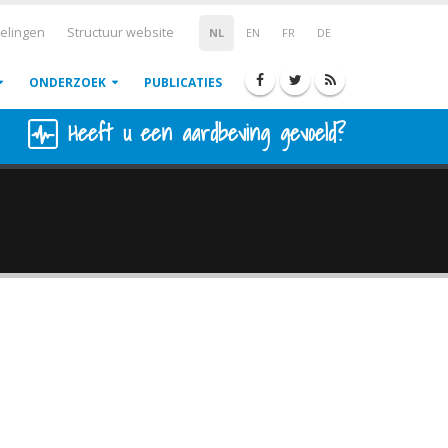
elingen
Structuur website
NL
EN
FR
DE
ONDERZOEK
PUBLICATIES
Heeft u een aardbeving gevoeld?