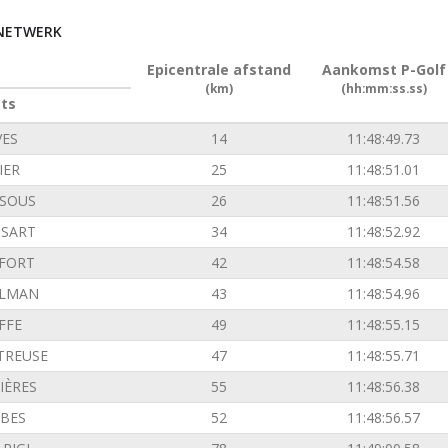
RNETWERK
Epicentrale afstand
Aankomst P-Golf
(km)
(hh:mm:ss.ss)
ats
VES
14
11:48:49.73
IER
25
11:48:51.01
SOUS
26
11:48:51.56
SSART
34
11:48:52.92
FORT
42
11:48:54.58
ILMAN
43
11:48:54.96
FFE
49
11:48:55.15
TREUSE
47
11:48:55.71
IÈRES
55
11:48:56.38
BES
52
11:48:56.57