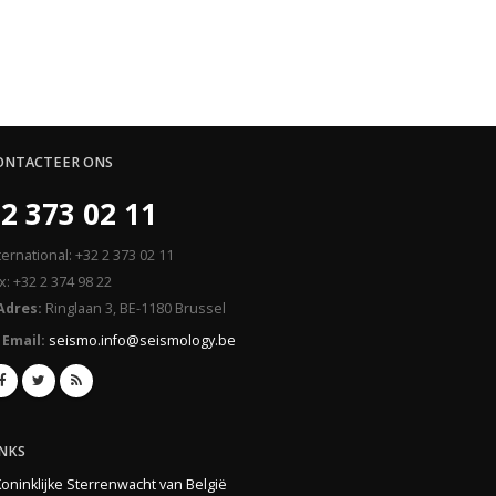
ONTACTEER ONS
2 373 02 11
ternational: +32 2 373 02 11
x: +32 2 374 98 22
Adres:
Ringlaan 3, BE-1180 Brussel
Email:
seismo.info@seismology.be
INKS
Koninklijke Sterrenwacht van België