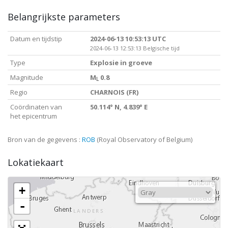
Belangrijkste parameters
Datum en tijdstip
2024-06-13 10:53:13 UTC
2024-06-13 12:53:13 Belgische tijd
Type
Explosie in groeve
Magnitude
M
0.8
L
Regio
CHARNOIS (FR)
Coördinaten van
50.114° N, 4.839° E
het epicentrum
Bron van de gegevens :
ROB
(Royal Observatory of Belgium)
Lokatiekaart
+
-