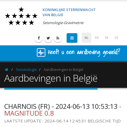
KONINKLIJKE STERRENWACHT
VAN BELGIË
Seismologie-Gravimetrie
NL
EN
FR
DE
Heeft u een aardbeving gevoeld?
Seismologie
Aardbevingen in België
Homepage
Aardbevingen in België
CHARNOIS (FR) - 2024-06-13 10:53:13
-
MAGNITUDE 0.8
LAATSTE UPDATE : 2024-06-14 12:45:31 BELGISCHE TIJD