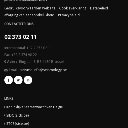
Gebruiksvoorwaarden Website
Cookieverklaring
Databeleid
Afwijzing van aansprakelijkheid
Privacybeleid
CONTACTEER ONS
02 373 02 11
International: +32 2 373 02 11
Fax: +32 2 374 98 22
Adres:
Ringlaan 3, BE-1180 Brussel
Email:
seismo.info@seismology.be
LINKS
Koninklijke Sterrenwacht van België
SIDC (sidc.be)
STCE (stce.be)