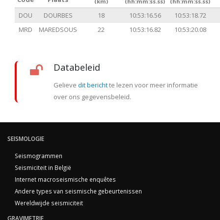
(km)
(hh:mm:ss.ss)
(hh:mm:ss.ss)
DOU
DOURBES
18
10:53:16.56
10:53:18.72
MRD
MAREDSOUS
22
10:53:16.82
10:53:20.08
Databeleid
Gelieve
dit bericht
te lezen voor meer informatie
over ons gegevensbeleid.
SEISMOLOGIE
Seismogrammen
Seismiciteit in België
Internet macroseismische enquêtes
Andere types van seismische gebeurtenissen
Wereldwijde seismiciteit
GRAVIMETRIE