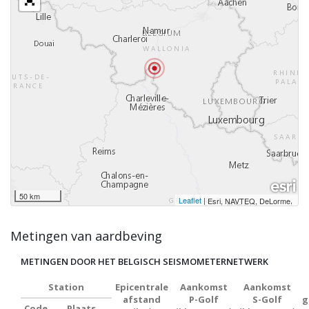
50 km
Leaflet
|
,
Esri, NAVTEQ, DeLorme
Metingen van aardbeving
METINGEN DOOR HET BELGISCH SEISMOMETERNETWERK
Station
Epicentrale
Aankomst
Aankomst
afstand
P-Golf
S-Golf
g
Code
Plaats