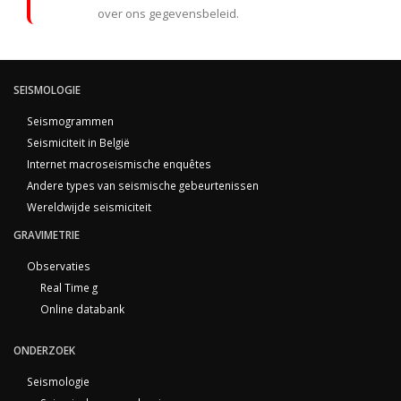
over ons gegevensbeleid.
SEISMOLOGIE
Seismogrammen
Seismiciteit in België
Internet macroseismische enquêtes
Andere types van seismische gebeurtenissen
Wereldwijde seismiciteit
GRAVIMETRIE
Observaties
Real Time g
Online databank
ONDERZOEK
Seismologie