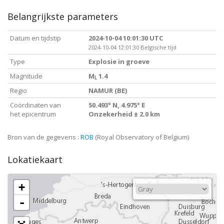
Belangrijkste parameters
Datum en tijdstip
2024-10-04 10:01:30 UTC
2024-10-04 12:01:30 Belgische tijd
Type
Explosie in groeve
Magnitude
M
1.4
L
Regio
NAMUR (BE)
Coördinaten van
50.493° N, 4.975° E
het epicentrum
Onzekerheid ± 2.0 km
Bron van de gegevens :
ROB
(Royal Observatory of Belgium)
Lokatiekaart
+
-