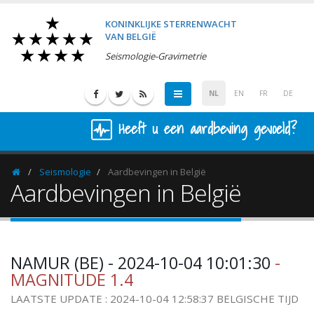
KONINKLIJKE STERRENWACHT
VAN BELGIË
Seismologie-Gravimetrie
NL
EN
FR
DE
Heeft u een aardbeving gevoeld?
Seismologie
Aardbevingen in België
Homepage
Aardbevingen in België
NAMUR (BE) - 2024-10-04 10:01:30
-
MAGNITUDE 1.4
LAATSTE UPDATE : 2024-10-04 12:58:37 BELGISCHE TIJD