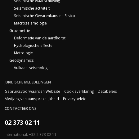
Seismische waarschuwing
Seismische activiteit
Seismische Gevarenkans en Risico
Macroseismologie
Gravimetrie
Deformatie van de aardkorst
Hydrologische effecten
Metrologie
Geodynamics
Vulkaan-seismologie
JURIDISCHE MEDEDELINGEN
Gebruiksvoorwaarden Website
Cookieverklaring
Databeleid
Afwijzing van aansprakelijkheid
Privacybeleid
CONTACTEER ONS
02 373 02 11
International: +32 2 373 02 11