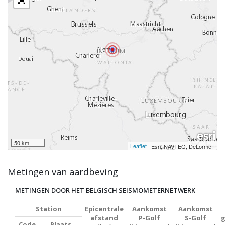
50 km
Leaflet
|
,
Esri, NAVTEQ, DeLorme
Metingen van aardbeving
METINGEN DOOR HET BELGISCH SEISMOMETERNETWERK
Station
Epicentrale
Aankomst
Aankomst
afstand
P-Golf
S-Golf
g
Code
Plaats