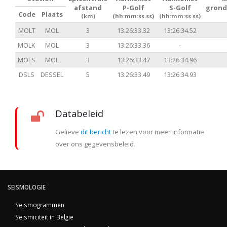
afstand
P-Golf
S-Golf
grond
Code
Plaats
(km)
(hh:mm:ss.ss)
(hh:mm:ss.ss)
MOLT
MOL
3
13:26:33.32
13:26:34.52
MOLK
MOL
3
13:26:33.36
-
MOLS
MOL
3
13:26:33.47
13:26:34.96
DSLS
DESSEL
5
13:26:33.49
13:26:34.93
Databeleid
Gelieve
dit bericht
te lezen voor meer informatie
over ons gegevensbeleid.
SEISMOLOGIE
Seismogrammen
Seismiciteit in België