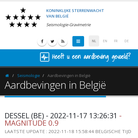
KONINKLIJKE STERRENWACHT
VAN BELGIË
Seismologie-Gravimetrie
NL
EN
FR
DE
Heeft u een aardbeving gevoeld?
Seismologie
Aardbevingen in België
Homepage
Aardbevingen in België
DESSEL (BE) - 2022-11-17 13:26:31
-
MAGNITUDE 0.9
LAATSTE UPDATE : 2022-11-18 15:58:44 BELGISCHE TIJD