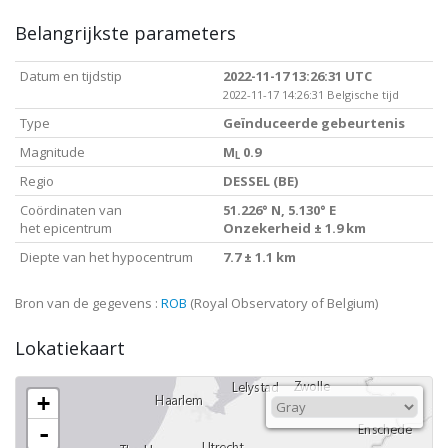
Belangrijkste parameters
Datum en tijdstip
2022-11-17 13:26:31 UTC
2022-11-17 14:26:31 Belgische tijd
Type
Geïnduceerde gebeurtenis
Magnitude
M
0.9
L
Regio
DESSEL (BE)
Coördinaten van
51.226° N, 5.130° E
het epicentrum
Onzekerheid ± 1.9 km
Diepte van het hypocentrum
7.7 ± 1.1 km
Bron van de gegevens :
ROB
(Royal Observatory of Belgium)
Lokatiekaart
+
-