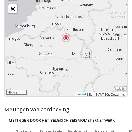
50 km
Leaflet
|
,
Esri, NAVTEQ, DeLorme
Metingen van aardbeving
METINGEN DOOR HET BELGISCH SEISMOMETERNETWERK
Station
Epicentrale
Aankomst
Aankomst
M