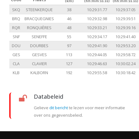
(km)
(hh:mm:ss.ss)
(hh:mm:ss.ss)
SKQ
STEENKERQUE
38
10:29:31.77
10:29:37.05
BRQ
BRACQUEGNIES
46
10:29:32.98
10:29:39.51
RQR
RONQUIÈRES
48
10:29:33.21
10:29:39.16
SNF
SENEFFE
55
10:29:34.17
10:29:41.40
DOU
DOURBES
97
10:29:41.90
10:29:53.20
GES
GESVES
113
10:29:44.05
10:29:58.72
CLA
CLAVIER
127
10:29:46.63
10:30:02.24
KLB
KALBORN
192
10:29:55.58
10:30:18.42
Databeleid
Gelieve
dit bericht
te lezen voor meer informatie
over ons gegevensbeleid.