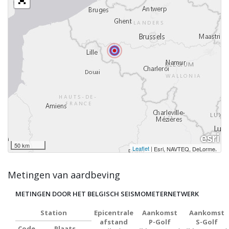
50 km
Leaflet
|
,
Esri, NAVTEQ, DeLorme
Metingen van aardbeving
METINGEN DOOR HET BELGISCH SEISMOMETERNETWERK
Station
Epicentrale
Aankomst
Aankomst
afstand
P-Golf
S-Golf
Code
Plaats