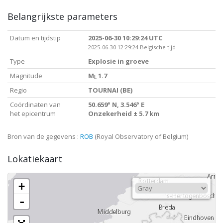
Belangrijkste parameters
Datum en tijdstip
2025-06-30 10:29:24 UTC
2025-06-30 12:29:24 Belgische tijd
Type
Explosie in groeve
Magnitude
M
1.7
L
Regio
TOURNAI (BE)
Coördinaten van
50.659° N, 3.546° E
het epicentrum
Onzekerheid ± 5.7 km
Bron van de gegevens :
ROB
(Royal Observatory of Belgium)
Lokatiekaart
+
-