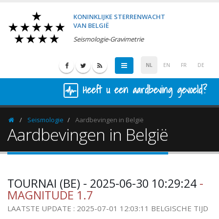
KONINKLIJKE STERRENWACHT
VAN BELGIË
Seismologie-Gravimetrie
NL
EN
FR
DE
Heeft u een aardbeving gevoeld?
Seismologie
Aardbevingen in België
Homepage
Aardbevingen in België
TOURNAI (BE) - 2025-06-30 10:29:24
-
MAGNITUDE 1.7
LAATSTE UPDATE : 2025-07-01 12:03:11 BELGISCHE TIJD