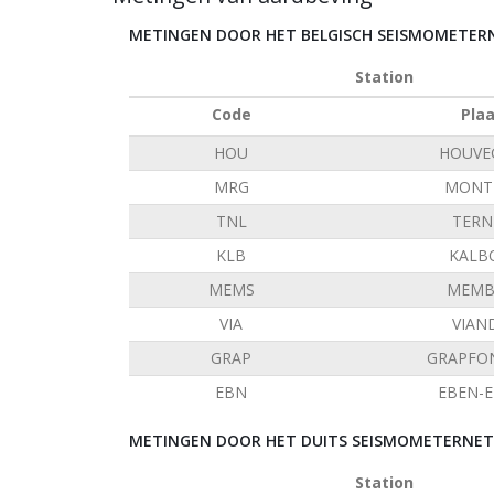
METINGEN DOOR HET BELGISCH SEISMOMETE
Station
Code
Pla
HOU
HOUVE
MRG
MONT 
TNL
TERN
KLB
KALB
MEMS
MEMB
VIA
VIAN
GRAP
GRAPFO
EBN
EBEN-
METINGEN DOOR HET DUITS SEISMOMETERNETW
Station