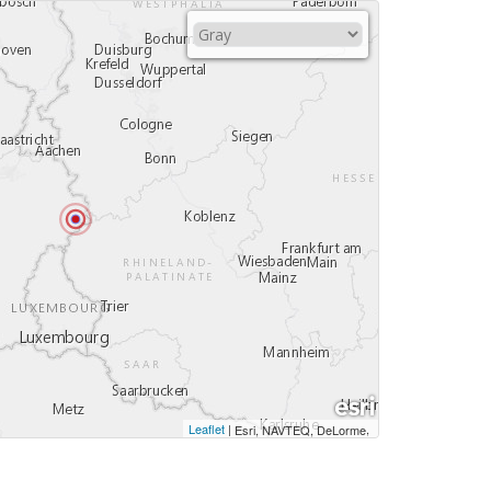
Leaflet
|
,
Esri, NAVTEQ, DeLorme