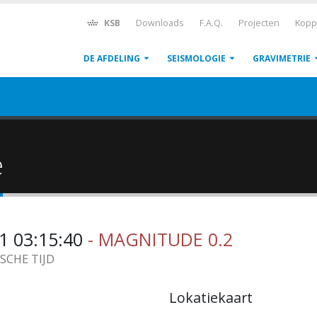
KSB
Downloads
F.A.Q.
Projecten
Kopp
DE AFDELING
SEISMOLOGIE
GRAVIMETRIE
ë
1 03:15:40
- MAGNITUDE 0.2
ISCHE TIJD
Lokatiekaart