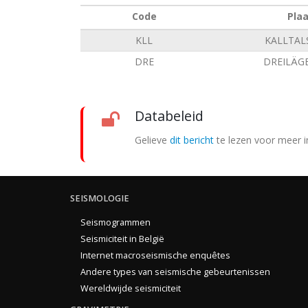
Code
Pla
KLL
KALLTAL
DRE
DREILÄG
Databeleid
Gelieve
dit bericht
te lezen voor meer i
SEISMOLOGIE
Seismogrammen
Seismiciteit in België
Internet macroseismische enquêtes
Andere types van seismische gebeurtenissen
Wereldwijde seismiciteit