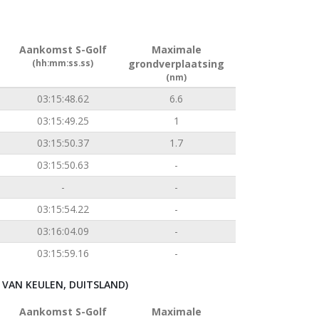
Aankomst S-Golf
Maximale
(hh:mm:ss.ss)
grondverplaatsing
(nm)
03:15:48.62
6.6
03:15:49.25
1
03:15:50.37
1.7
03:15:50.63
-
-
-
03:15:54.22
-
03:16:04.09
-
03:15:59.16
-
VAN KEULEN, DUITSLAND)
Aankomst S-Golf
Maximale