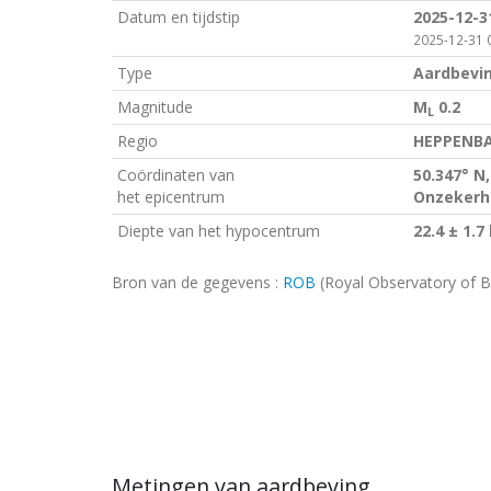
Datum en tijdstip
2025-12-3
2025-12-31 0
Type
Aardbevi
Magnitude
M
0.2
L
Regio
HEPPENBA
Coördinaten van
50.347° N,
het epicentrum
Onzekerhe
Diepte van het hypocentrum
22.4 ± 1.7
Bron van de gegevens :
ROB
(Royal Observatory of B
Metingen van aardbeving