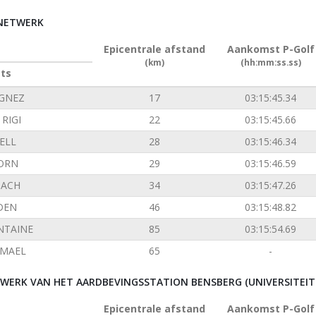
RNETWERK
Epicentrale afstand
Aankomst P-Golf
(km)
(hh:mm:ss.ss)
ats
GNEZ
17
03:15:45.34
RIGI
22
03:15:45.66
ELL
28
03:15:46.34
ORN
29
03:15:46.59
ACH
34
03:15:47.26
DEN
46
03:15:48.82
NTAINE
85
03:15:54.69
EMAEL
65
-
ERK VAN HET AARDBEVINGSSTATION BENSBERG (UNIVERSITEIT 
Epicentrale afstand
Aankomst P-Golf