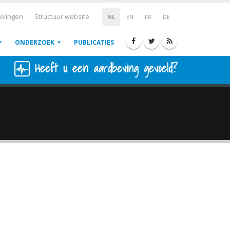
elingen
Structuur website
NL
EN
FR
DE
ONDERZOEK
PUBLICATIES
Heeft u een aardbeving gevoeld?