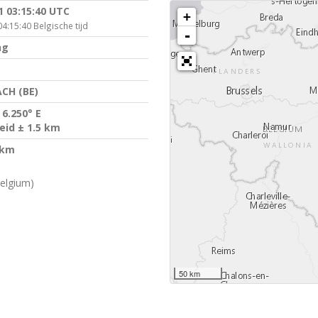
1 03:15:40 UTC
+
4:15:40 Belgische tijd
-
ng
CH (BE)
 6.250° E
id ± 1.5 km
 km
elgium)
50 km