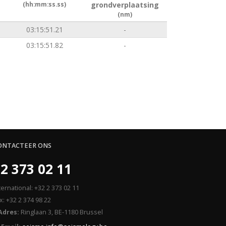
(hh:mm:ss.ss)
grondverplaatsing
(nm)
03:15:51.21
-
03:15:51.82
-
ONTACTEER ONS
2 373 02 11
ternational: +32 2 373 02 11
x: +32 2 374 98 22
Adres:
Ringlaan 3, BE-1180 Brussel