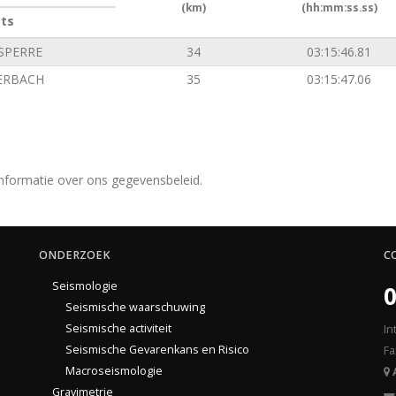
(km)
(hh:mm:ss.ss)
ats
SPERRE
34
03:15:46.81
ERBACH
35
03:15:47.06
nformatie over ons gegevensbeleid.
ONDERZOEK
C
Seismologie
0
Seismische waarschuwing
Seismische activiteit
In
Seismische Gevarenkans en Risico
Fa
Macroseismologie
Gravimetrie