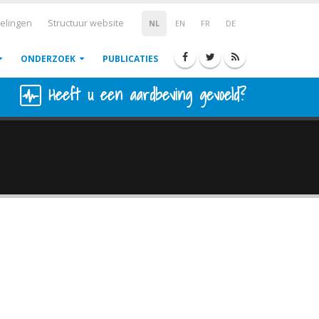
elingen
Structuur website
NL
EN
FR
DE
ONDERZOEK
PUBLICATIES
Heeft u een aardbeving gevoeld?