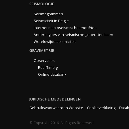
SEISMOLOGIE
Seismogrammen
Seismiciteit in België
Internet macroseismische enquêtes
Andere types van seismische gebeurtenissen
Wereldwijde seismiciteit
GRAVIMETRIE
Observaties
Real Time g
Online databank
JURIDISCHE MEDEDELINGEN
Gebruiksvoorwaarden Website
Cookieverklaring
Datab
© Copyright 2016. All Rights Reserved.