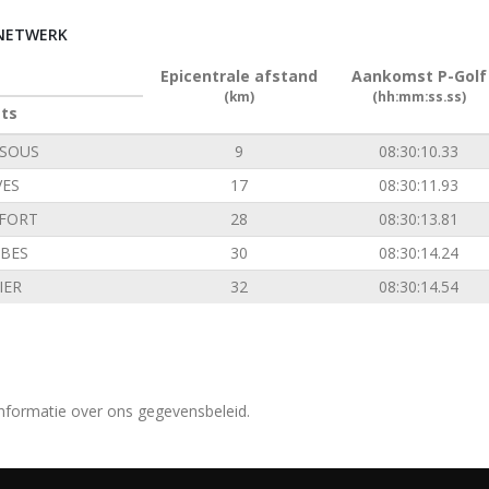
RNETWERK
Epicentrale afstand
Aankomst P-Golf
(km)
(hh:mm:ss.ss)
ats
SOUS
9
08:30:10.33
VES
17
08:30:11.93
FORT
28
08:30:13.81
BES
30
08:30:14.24
IER
32
08:30:14.54
nformatie over ons gegevensbeleid.