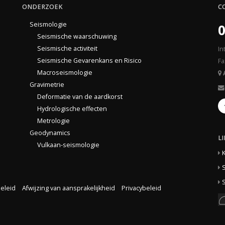
ONDERZOEK
C
Seismologie
0
Seismische waarschuwing
Seismische activiteit
In
Seismische Gevarenkans en Risico
Fa
Macroseismologie
Gravimetrie
Deformatie van de aardkorst
Hydrologische effecten
Metrologie
Geodynamics
L
Vulkaan-seismologie
S
S
eleid
Afwijzing van aansprakelijkheid
Privacybeleid