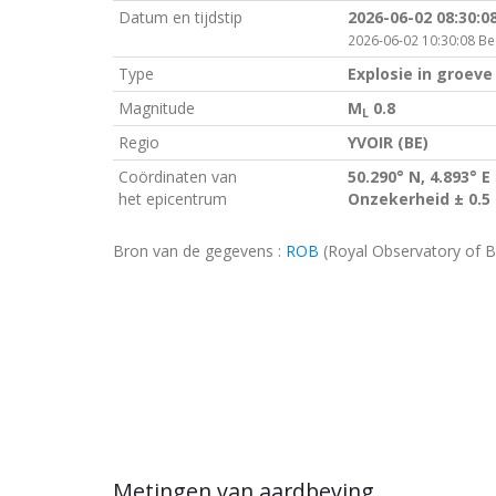
Datum en tijdstip
2026-06-02 08:30:0
2026-06-02 10:30:08 Bel
Type
Explosie in groeve
Magnitude
M
0.8
L
Regio
YVOIR (BE)
Coördinaten van
50.290° N, 4.893° E
het epicentrum
Onzekerheid ± 0.5
Bron van de gegevens :
ROB
(Royal Observatory of B
Metingen van aardbeving