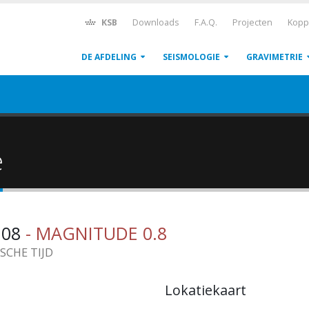
KSB
Downloads
F.A.Q.
Projecten
Kopp
DE AFDELING
SEISMOLOGIE
GRAVIMETRIE
ë
0:08
- MAGNITUDE 0.8
ISCHE TIJD
Lokatiekaart