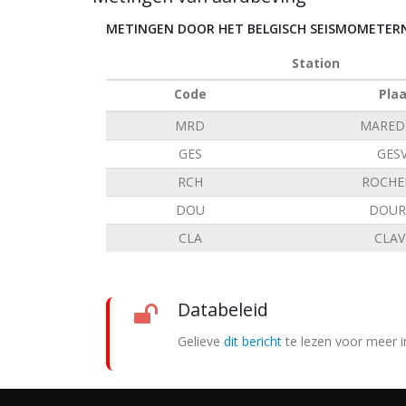
METINGEN DOOR HET BELGISCH SEISMOMETE
Station
Code
Pla
MRD
MARED
GES
GES
RCH
ROCHE
DOU
DOUR
CLA
CLAV
Databeleid
Gelieve
dit bericht
te lezen voor meer i