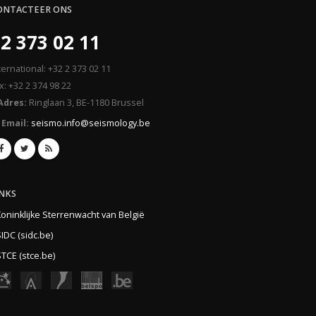
ONTACTEER ONS
2 373 02 11
ternational: +32 2 373 02 11
x: +32 2 374 98 22
Adres:
Ringlaan 3, BE-1180 Brussel
Email:
seismo.info@seismology.be
INKS
Koninklijke Sterrenwacht van België
IDC (sidc.be)
TCE (stce.be)