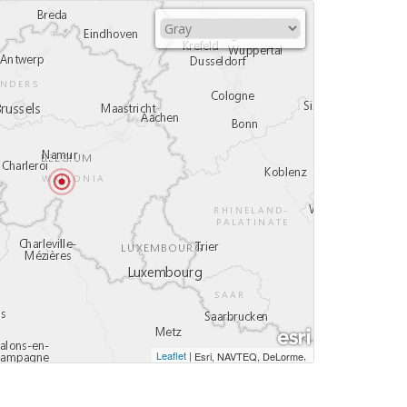
Leaflet
|
,
Esri, NAVTEQ, DeLorme