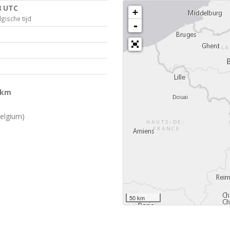
8 UTC
+
gische tijd
-
 km
elgium)
50 km