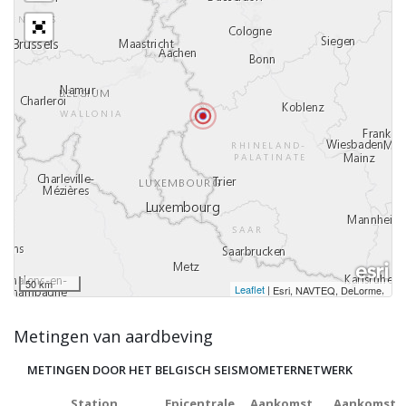
50 km
Leaflet
|
,
Esri, NAVTEQ, DeLorme
Metingen van aardbeving
METINGEN DOOR HET BELGISCH SEISMOMETERNETWERK
Station
Epicentrale
Aankomst
Aankomst