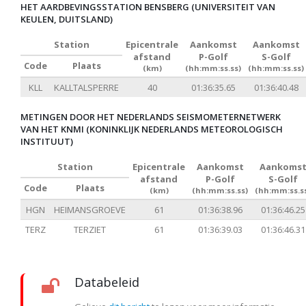
HET AARDBEVINGSSTATION BENSBERG (UNIVERSITEIT VAN
KEULEN, DUITSLAND)
Station
Epicentrale
Aankomst
Aankomst
afstand
P-Golf
S-Golf
Code
Plaats
(km)
(hh:mm:ss.ss)
(hh:mm:ss.ss)
KLL
KALLTALSPERRE
40
01:36:35.65
01:36:40.48
METINGEN DOOR HET NEDERLANDS SEISMOMETERNETWERK
VAN HET KNMI (KONINKLIJK NEDERLANDS METEOROLOGISCH
INSTITUUT)
Station
Epicentrale
Aankomst
Aankoms
afstand
P-Golf
S-Golf
Code
Plaats
(km)
(hh:mm:ss.ss)
(hh:mm:ss.s
HGN
HEIMANSGROEVE
61
01:36:38.96
01:36:46.25
TERZ
TERZIET
61
01:36:39.03
01:36:46.31
Databeleid