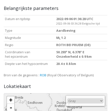
Belangrijkste parameters
Datum en tijdstip
2022-09-06 01:36:28 UTC
2022-09-06 03:36:28 Belgische tijd
Type
Aardbeving
Magnitude
M
1.2
L
Regio
ROTH BEI PRUEM (DE)
Coördinaten van
50.293° N, 6.378° E
het epicentrum
Onzekerheid ± 0.9 km
Diepte van het hypocentrum
20.4 ± 0.8 km
Bron van de gegevens :
ROB
(Royal Observatory of Belgium)
Lokatiekaart
+
-