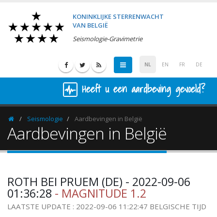
KONINKLIJKE STERRENWACHT
VAN BELGIË
Seismologie-Gravimetrie
NL
EN
FR
DE
Heeft u een aardbeving gevoeld?
Seismologie
Aardbevingen in België
Homepage
Aardbevingen in België
ROTH BEI PRUEM (DE) - 2022-09-06
01:36:28
- MAGNITUDE 1.2
LAATSTE UPDATE : 2022-09-06 11:22:47 BELGISCHE TIJD