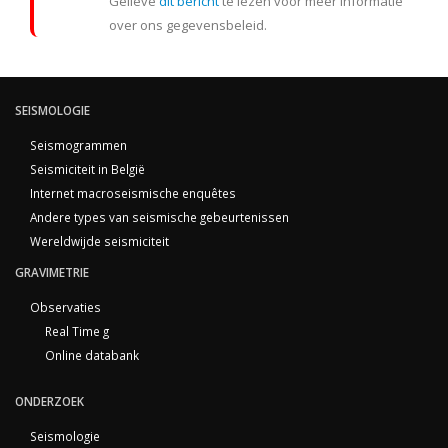
Gelieve
dit bericht
te lezen voor meer informatie
over ons gegevensbeleid.
SEISMOLOGIE
Seismogrammen
Seismiciteit in België
Internet macroseismische enquêtes
Andere types van seismische gebeurtenissen
Wereldwijde seismiciteit
GRAVIMETRIE
Observaties
Real Time g
Online databank
ONDERZOEK
Seismologie