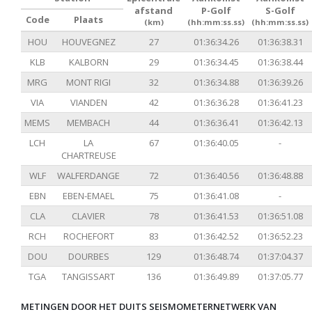
afstand
P-Golf
S-Golf
Code
Plaats
(km)
(hh:mm:ss.ss)
(hh:mm:ss.ss)
HOU
HOUVEGNEZ
27
01:36:34.26
01:36:38.31
KLB
KALBORN
29
01:36:34.45
01:36:38.44
MRG
MONT RIGI
32
01:36:34.88
01:36:39.26
VIA
VIANDEN
42
01:36:36.28
01:36:41.23
MEMS
MEMBACH
44
01:36:36.41
01:36:42.13
LCH
LA
67
01:36:40.05
-
CHARTREUSE
WLF
WALFERDANGE
72
01:36:40.56
01:36:48.88
EBN
EBEN-EMAEL
75
01:36:41.08
-
CLA
CLAVIER
78
01:36:41.53
01:36:51.08
RCH
ROCHEFORT
83
01:36:42.52
01:36:52.23
DOU
DOURBES
129
01:36:48.74
01:37:04.37
TGA
TANGISSART
136
01:36:49.89
01:37:05.77
METINGEN DOOR HET DUITS SEISMOMETERNETWERK VAN