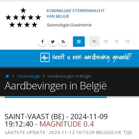
KONINKLIJKE STERRENWACHT
VAN BELGIË
Seismologie-Gravimetrie
NL
EN
FR
DE
Heeft u een aardbeving gevoeld?
Seismologie
Aardbevingen in België
Homepage
Aardbevingen in België
SAINT-VAAST (BE) - 2024-11-09
19:12:40
- MAGNITUDE 0.4
LAATSTE UPDATE : 2024-11-12 10:15:29 BELGISCHE TIJD