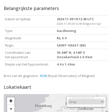
Belangrijkste parameters
Datum en tijdstip
2024-11-09 19:12:40 UTC
2024-11-09 20:12:40 Belgische tijd
Type
Aardbeving
Magnitude
M
0.4
L
Regio
SAINT-VAAST (BE)
Coördinaten van
50.446° N, 4.166° E
het epicentrum
Onzekerheid ± 0.9 km
Diepte van het hypocentrum
4.4 ± 1.4 km
Bron van de gegevens :
ROB
(Royal Observatory of Belgium)
Lokatiekaart
+
-