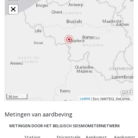
50 km
Leaflet
|
,
Esri, NAVTEQ, DeLorme
Metingen van aardbeving
METINGEN DOOR HET BELGISCH SEISMOMETERNETWERK
Station
Epicentrale
Aankomst
Aankomst