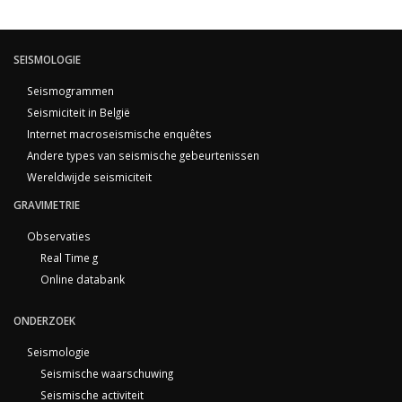
SEISMOLOGIE
Seismogrammen
Seismiciteit in België
Internet macroseismische enquêtes
Andere types van seismische gebeurtenissen
Wereldwijde seismiciteit
GRAVIMETRIE
Observaties
Real Time g
Online databank
ONDERZOEK
Seismologie
Seismische waarschuwing
Seismische activiteit