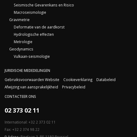
Seismische Gevarenkans en Risico
Macroseismologie
Gravimetrie
Deformatie van de aardkorst
Hydrologische effecten
Metrologie
Geodynamics
Vulkaan-seismologie
JURIDISCHE MEDEDELINGEN
Gebruiksvoorwaarden Website
Cookieverklaring
Databeleid
Afwijzing van aansprakelijkheid
Privacybeleid
CONTACTEER ONS
02 373 02 11
International: +32 2 373 02 11
Fax: +32 2 374 98 22
Adres:
Ringlaan 3, BE-1180 Brussel