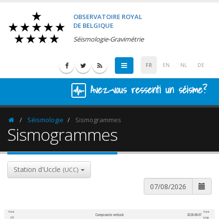
OBSERVATOIRE ROYAL
DE BELGIQUE
Séismologie-Gravimétrie
FR
EN
NL
DE
Avez-vous ressenti un séisme?
Séismologie
Sismogrammes
Homepage
Sismogrammes
Station d'Uccle
(UCC)
Heure
Heure
Composante verticale
2026-08-07
600
1,200
UTC
belge