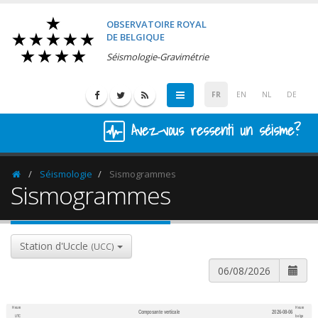
OBSERVATOIRE ROYAL
DE BELGIQUE
Séismologie-Gravimétrie
FR
EN
NL
DE
Avez-vous ressenti un séisme?
Séismologie
Sismogrammes
Homepage
Sismogrammes
Station d'Uccle
(UCC)
Heure
Heure
Composante verticale
2026-08-06
600
1,200
UTC
belge