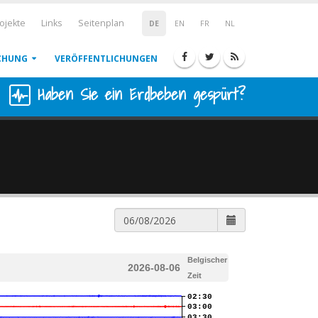
ojekte
Links
Seitenplan
DE
EN
FR
NL
CHUNG
VERÖFFENTLICHUNGEN
Haben Sie ein Erdbeben gespürt?
Belgischer
2026-08-06
Zeit
02:30
03:00
03:30