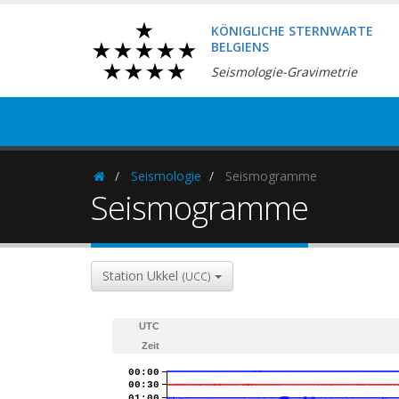
KÖNIGLICHE STERNWARTE
BELGIENS
Seismologie-Gravimetrie
Seismologie
Seismogramme
Homepage
Seismogramme
Station Ukkel
(UCC)
UTC
Zeit
00:00
00:30
01:00