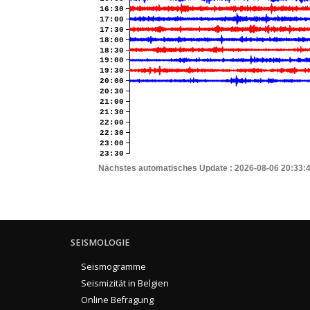
16:30
17:00
17:30
18:00
18:30
19:00
19:30
20:00
20:30
21:00
21:30
22:00
22:30
23:00
23:30
Nächstes automatisches Update :
2026-08-06 20:33:
SEISMOLOGIE
Seismogramme
Seismizität in Belgien
Online Befragung