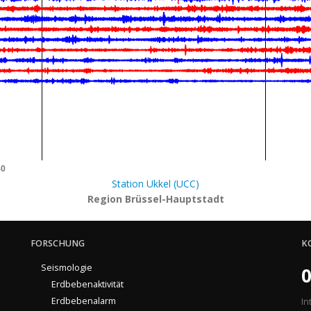
40
Station Ukkel (UCC)
Region Brüssel-Hauptstadt
FORSCHUNG
K
Seismologie
0
Erdbebenaktivität
Erdbebenalarm
In