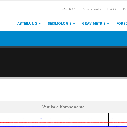
KSB
Downloads
F.A.Q.
Pr
ABTEILUNG
SEISMOLOGIE
GRAVIMETRIE
FORS
Vertikale Komponente
600
1,200