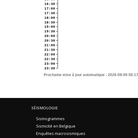
16:30
17:00
17:30
18:00
18:30
19:00
19:30
20:00
20:30
21:00
21:30
22:00
22:30
23:00
23:30
Prochaine mise à jour automatique :
2026-08-09 08:1
SÉISMOLOGIE
Sismogrammes
Sismicité en Belgique
Enquêtes macrosismiques