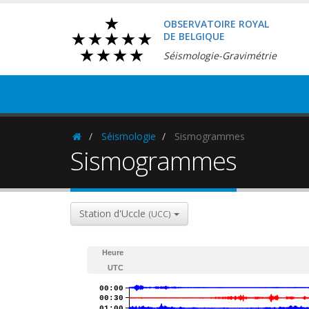
OBSERVATOIRE ROYAL
DE BELGIQUE
Séismologie-Gravimétrie
Séismologie
Sismogrammes
Homepage
Sismogrammes
Station d'Uccle
(UCC)
Heure
UTC
00:00
00:30
01:00