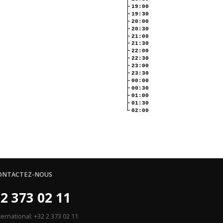
19:00
19:30
20:00
20:30
21:00
21:30
22:00
22:30
23:00
23:30
00:00
00:30
01:00
01:30
02:00
ONTACTEZ-NOUS
2 373 02 11
ternational: +32 2 373 02 11