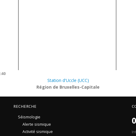
7:40
Station d'Uccle (UCC)
Région de Bruxelles-Capitale
RECHERCHE
C
Séismologie
0
Alerte sismique
Activité sismique
In