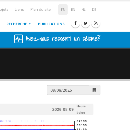
ojets
Liens
Plan du site
FR
EN
NL
DE
RECHERCHE
PUBLICATIONS
Avez-vous ressenti un séisme?
Heure
2026-08-09
belge
02:30
03:00
03:30