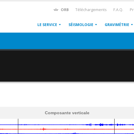
ORB
Téléchargements
F.A.Q.
Pr
LE SERVICE
SÉISMOLOGIE
GRAVIMÉTRIE
Composante verticale
600
1,200