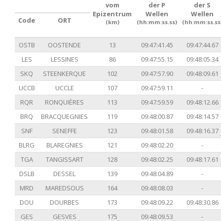
vom
der P
der S
Epizentrum
Wellen
Wellen
Code
ORT
(km)
(hh:mm:ss.ss)
(hh:mm:ss.ss
OSTB
OOSTENDE
13
09:47:41.45
09:47:44.67
LES
LESSINES
86
09:47:55.15
09:48:05.34
SKQ
STEENKERQUE
102
09:47:57.90
09:48:09.61
UCCB
UCCLE
107
09:47:59.11
-
RQR
RONQUIÈRES
113
09:47:59.59
09:48:12.66
BRQ
BRACQUEGNIES
119
09:48:00.87
09:48:14.57
SNF
SENEFFE
123
09:48:01.58
09:48:16.37
BLRG
BLAREGNIES
121
09:48:02.20
-
TGA
TANGISSART
128
09:48:02.25
09:48:17.61
DSLB
DESSEL
139
09:48:04.89
-
MRD
MAREDSOUS
164
09:48:08.03
-
DOU
DOURBES
173
09:48:09.22
09:48:30.86
GES
GESVES
175
09:48:09.53
-