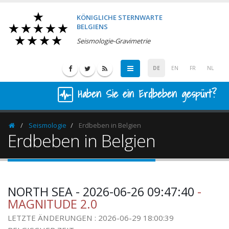
KÖNIGLICHE STERNWARTE
BELGIENS
Seismologie-Gravimetrie
DE
EN
FR
NL
Haben Sie ein Erdbeben gespürt?
Seismologie
Erdbeben in Belgien
Homepage
Erdbeben in Belgien
NORTH SEA - 2026-06-26 09:47:40
-
MAGNITUDE 2.0
LETZTE ÄNDERUNGEN : 2026-06-29 18:00:39