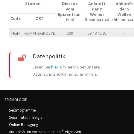
Station
Distanz
Ankunft
Ankunft
vom
der P
der S
Epizentrum
Wellen
Wellen
Code
ORT
(km)
(hh:mm:ss.ss)
(hh:mm:ss.s
HGN
HEIMANSGROEVE
209
09:48:12.85
-
Datenpolitik
Lesen Sie
hier
, um mehr über unsere
Datenschutzrichtlinien zu erfahren.
SEISMOLOGIE
Seismogramme
Seismizität in Belgien
Online Befragung
Andere Arten von seismischen Ereignissen