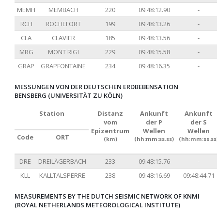
MEMH
MEMBACH
220
09:48:12.90
-
RCH
ROCHEFORT
199
09:48:13.26
-
CLA
CLAVIER
185
09:48:13.56
-
MRG
MONT RIGI
229
09:48:15.58
-
GRAP
GRAPFONTAINE
234
09:48:16.35
-
MESSUNGEN VON DER DEUTSCHEN ERDBEBENSATION
BENSBERG (UNIVERSITÄT ZU KÖLN)
Station
Distanz
Ankunft
Ankunft
vom
der P
der S
Epizentrum
Wellen
Wellen
Code
ORT
(km)
(hh:mm:ss.ss)
(hh:mm:ss.ss
DRE
DREILÄGERBACH
233
09:48:15.76
-
KLL
KALLTALSPERRE
238
09:48:16.69
09:48:44.71
MEASUREMENTS BY THE DUTCH SEISMIC NETWORK OF KNMI
(ROYAL NETHERLANDS METEOROLOGICAL INSTITUTE)