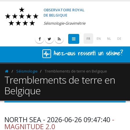
OBSERVATOIRE ROYAL
DE BELGIQUE
Séismologie-Gravimétrie
FR
EN
NL
DE
Avez-vous ressenti un séisme?
Séismologie
Tremblements de terre en Belgique
Homepage
Tremblements de terre en
Belgique
NORTH SEA - 2026-06-26 09:47:40
-
MAGNITUDE 2.0