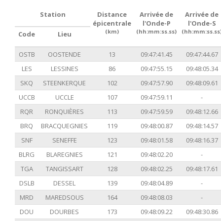
Station
Distance
Arrivée de
Arrivée de
épicentrale
l'Onde-P
l'Onde-S
(km)
(hh:mm:ss.ss)
(hh:mm:ss.ss
Code
Lieu
OSTB
OOSTENDE
13
09:47:41.45
09:47:44.67
LES
LESSINES
86
09:47:55.15
09:48:05.34
SKQ
STEENKERQUE
102
09:47:57.90
09:48:09.61
UCCB
UCCLE
107
09:47:59.11
-
RQR
RONQUIÈRES
113
09:47:59.59
09:48:12.66
BRQ
BRACQUEGNIES
119
09:48:00.87
09:48:14.57
SNF
SENEFFE
123
09:48:01.58
09:48:16.37
BLRG
BLAREGNIES
121
09:48:02.20
-
TGA
TANGISSART
128
09:48:02.25
09:48:17.61
DSLB
DESSEL
139
09:48:04.89
-
MRD
MAREDSOUS
164
09:48:08.03
-
DOU
DOURBES
173
09:48:09.22
09:48:30.86