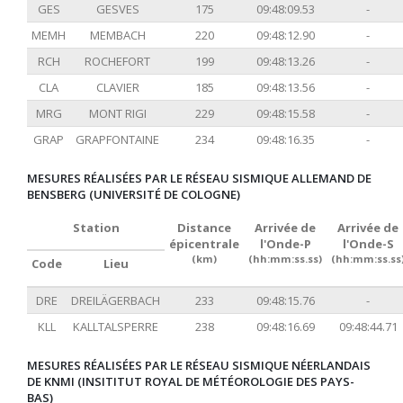
GES
GESVES
175
09:48:09.53
-
MEMH
MEMBACH
220
09:48:12.90
-
RCH
ROCHEFORT
199
09:48:13.26
-
CLA
CLAVIER
185
09:48:13.56
-
MRG
MONT RIGI
229
09:48:15.58
-
GRAP
GRAPFONTAINE
234
09:48:16.35
-
MESURES RÉALISÉES PAR LE RÉSEAU SISMIQUE ALLEMAND DE
BENSBERG (UNIVERSITÉ DE COLOGNE)
Station
Distance
Arrivée de
Arrivée de
épicentrale
l'Onde-P
l'Onde-S
(km)
(hh:mm:ss.ss)
(hh:mm:ss.ss
Code
Lieu
DRE
DREILÄGERBACH
233
09:48:15.76
-
KLL
KALLTALSPERRE
238
09:48:16.69
09:48:44.71
MESURES RÉALISÉES PAR LE RÉSEAU SISMIQUE NÉERLANDAIS
DE KNMI (INSITITUT ROYAL DE MÉTÉOROLOGIE DES PAYS-
BAS)