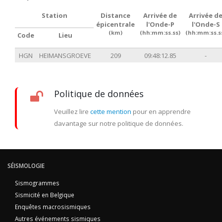
Station
Distance
Arrivée de
Arrivée d
épicentrale
l'Onde-P
l'Onde-S
(km)
(hh:mm:ss.ss)
(hh:mm:ss.s
Code
Lieu
HGN
HEIMANSGROEVE
209
09:48:12.85
-
Politique de données
Veuillez lire
cette mention
pour en apprendre
davantage sur notre politique de données.
SÉISMOLOGIE
Sismogrammes
Sismicité en Belgique
Enquêtes macrosismiques
Autres événements sismiques