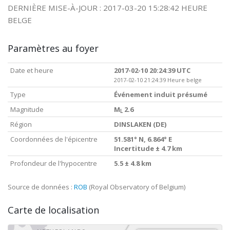
DERNIÈRE MISE-À-JOUR : 2017-03-20 15:28:42 HEURE
BELGE
Paramètres au foyer
Date et heure
2017-02-10 20:24:39 UTC
2017-02-10 21:24:39 Heure belge
Type
Événement induit présumé
Magnitude
M
2.6
L
Région
DINSLAKEN (DE)
Coordonnées de l'épicentre
51.581° N, 6.864° E
Incertitude ± 4.7 km
Profondeur de l'hypocentre
5.5 ± 4.8 km
Source de données :
ROB
(Royal Observatory of Belgium)
Carte de localisation