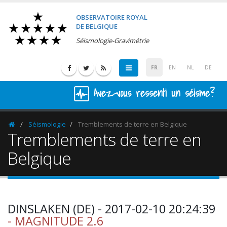
OBSERVATOIRE ROYAL
DE BELGIQUE
Séismologie-Gravimétrie
FR
EN
NL
DE
Avez-vous ressenti un séisme?
Séismologie
Tremblements de terre en Belgique
Homepage
Tremblements de terre en
Belgique
DINSLAKEN (DE) - 2017-02-10 20:24:39
- MAGNITUDE 2.6