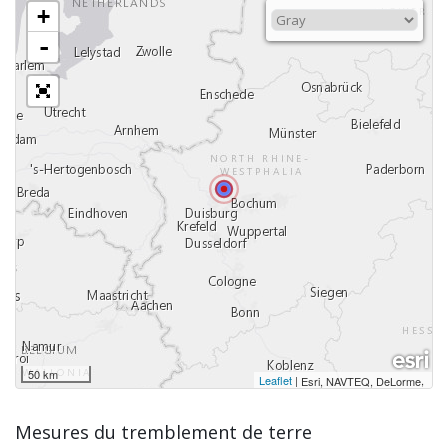
+
-
50 km
Leaflet
|
,
Esri, NAVTEQ, DeLorme
Mesures du tremblement de terre