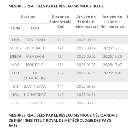
MESURES RÉALISÉES PAR LE RÉSEAU SISMIQUE BELGE
Station
Distance
Arrivée de
Arrivée de
épicentrale
l'Onde-P
l'Onde-S
(km)
(hh:mm:ss.ss)
(hh:mm:ss.ss)
Code
Lieu
EBN
EBEN-EMAEL
120
20:25:00.00
-
MEMS
MEMBACH
124
20:25:00.49
20:25:15.35
MEMH
MEMBACH
124
20:25:00.65
20:25:15.26
MRG
MONT RIGI
131
20:25:01.07
20:25:17.47
LCH
LA
137
20:25:02.35
20:25:19.85
CHARTREUSE
STI
SART TILMAN
144
20:25:03.80
-
HOU
HOUVEGNEZ
149
20:25:04.31
-
CLA
CLAVIER
169
20:25:06.70
-
MESURES RÉALISÉES PAR LE RÉSEAU SISMIQUE NÉERLANDAIS
DE KNMI (INSITITUT ROYAL DE MÉTÉOROLOGIE DES PAYS-
BAS)