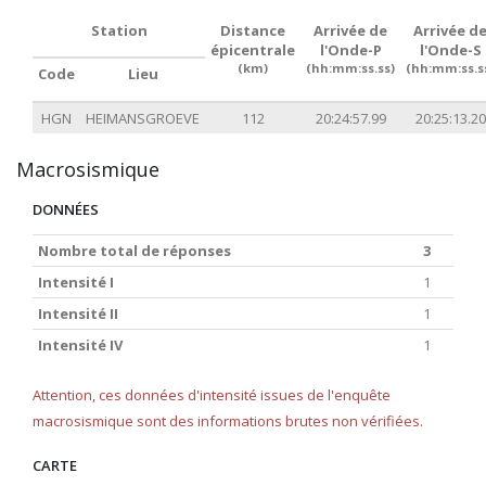
Station
Distance
Arrivée de
Arrivée d
épicentrale
l'Onde-P
l'Onde-S
(km)
(hh:mm:ss.ss)
(hh:mm:ss.s
Code
Lieu
HGN
HEIMANSGROEVE
112
20:24:57.99
20:25:13.20
Macrosismique
DONNÉES
Nombre total de réponses
3
Intensité I
1
Intensité II
1
Intensité IV
1
Attention, ces données d'intensité issues de l'enquête
macrosismique sont des informations brutes non vérifiées.
CARTE