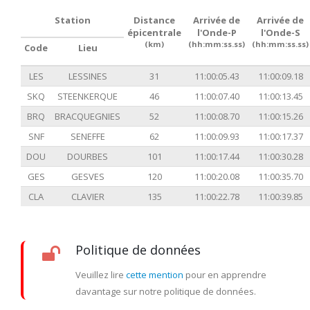
Station
Distance
Arrivée de
Arrivée de
épicentrale
l'Onde-P
l'Onde-S
(km)
(hh:mm:ss.ss)
(hh:mm:ss.ss)
Code
Lieu
LES
LESSINES
31
11:00:05.43
11:00:09.18
SKQ
STEENKERQUE
46
11:00:07.40
11:00:13.45
BRQ
BRACQUEGNIES
52
11:00:08.70
11:00:15.26
SNF
SENEFFE
62
11:00:09.93
11:00:17.37
DOU
DOURBES
101
11:00:17.44
11:00:30.28
GES
GESVES
120
11:00:20.08
11:00:35.70
CLA
CLAVIER
135
11:00:22.78
11:00:39.85
Politique de données
Veuillez lire
cette mention
pour en apprendre
davantage sur notre politique de données.