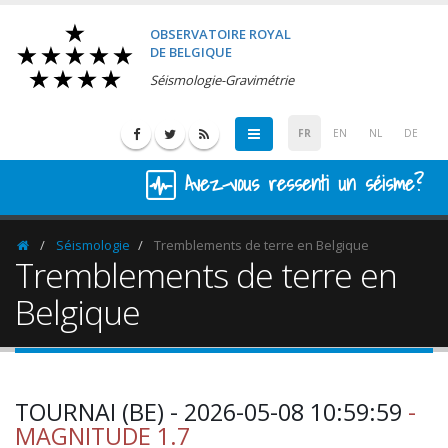
OBSERVATOIRE ROYAL
DE BELGIQUE
Séismologie-Gravimétrie
FR
EN
NL
DE
Avez-vous ressenti un séisme?
Séismologie
Tremblements de terre en Belgique
Homepage
Tremblements de terre en
Belgique
TOURNAI (BE) - 2026-05-08 10:59:59
-
MAGNITUDE 1.7