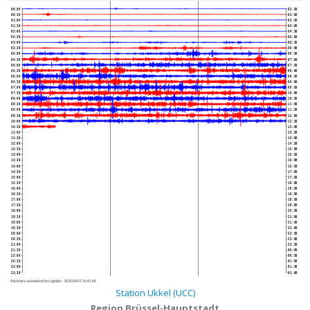
00:00
02:30
00:30
03:00
01:00
03:30
01:30
04:00
02:00
04:30
02:30
05:00
03:00
05:30
03:30
06:00
04:00
06:30
04:30
07:00
05:00
07:30
05:30
08:00
06:00
08:30
06:30
09:00
07:00
09:30
07:30
10:00
08:00
10:30
08:30
11:00
09:00
11:30
09:30
12:00
10:00
12:30
10:30
13:00
11:00
13:30
11:30
14:00
12:00
14:30
12:30
15:00
13:00
15:30
13:30
16:00
14:00
16:30
14:30
17:00
15:00
17:30
15:30
18:00
16:00
18:30
16:30
19:00
17:00
19:30
17:30
20:00
18:00
20:30
18:30
21:00
19:00
21:30
19:30
22:00
20:00
22:30
20:30
23:00
21:00
23:30
21:30
00:00
22:00
00:30
22:30
01:00
23:00
01:30
23:30
02:00
Nächstes automatisches Update :
2026-08-07 10:41:40
Station Ukkel (UCC)
Region Brüssel-Hauptstadt