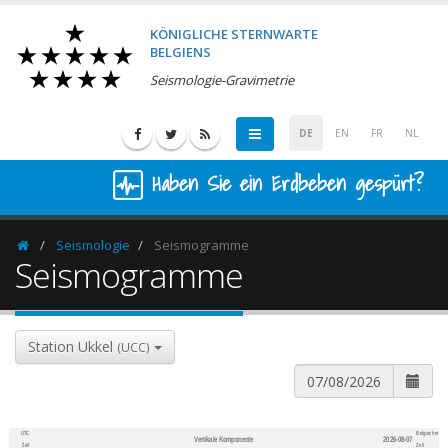
KÖNIGLICHE STERNWARTE
BELGIENS
Seismologie-Gravimetrie
DE
EN
FR
NL
Haben Sie ein Erdbeben gespürt?
Seismologie
Seismogramme
Homepage
Seismogramme
Station Ukkel
(UCC)
UTC
Belgischer
Vertikale Komponente
2026-08-07
600
1,200
Zeit
Zeit