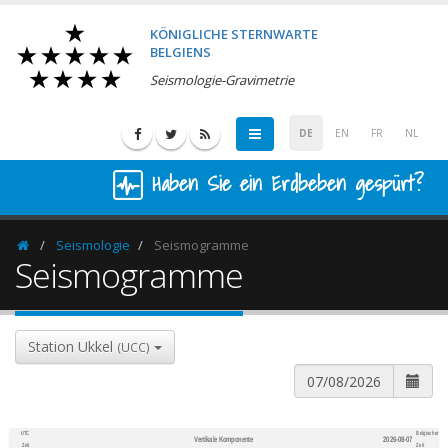
KÖNIGLICHE STERNWARTE
BELGIENS
Seismologie-Gravimetrie
DE
EN
FR
NL
Haben Sie ein Erdbeben gespürt?
Seismologie
Seismogramme
Homepage
Seismogramme
Station Ukkel
(UCC)
UTC
Belgischer
Vertikale Komponente
2026-08-07
600
1,200
Zeit
Zeit