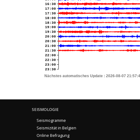
16:30
17:00
17:30
18:00
18:30
19:00
19:30
20:00
20:30
21:00
21:30
22:00
22:30
23:00
23:30
Nächstes automatisches Update :
2026-08-07 21:57:
SEISMOLOGIE
Seismogramme
Seismizität in Belgien
Online Befragung