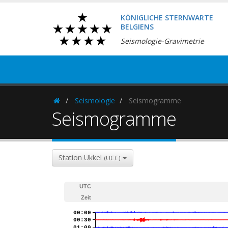
KÖNIGLICHE STERNWARTE
BELGIENS
Seismologie-Gravimetrie
Seismologie
Seismogramme
Homepage
Seismogramme
Station Ukkel
(UCC)
UTC
Zeit
00:00
00:30
01:00