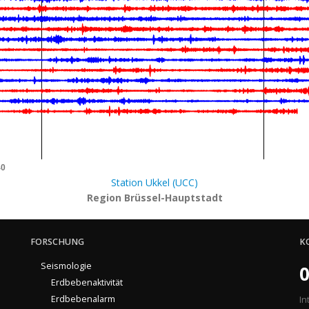
40
Station Ukkel (UCC)
Region Brüssel-Hauptstadt
FORSCHUNG
K
Seismologie
0
Erdbebenaktivität
Erdbebenalarm
In