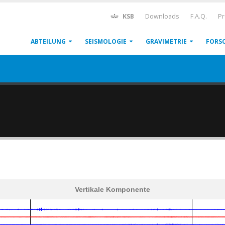
KSB
Downloads
F.A.Q.
Pr
ABTEILUNG
SEISMOLOGIE
GRAVIMETRIE
FORS
Vertikale Komponente
600
1,200