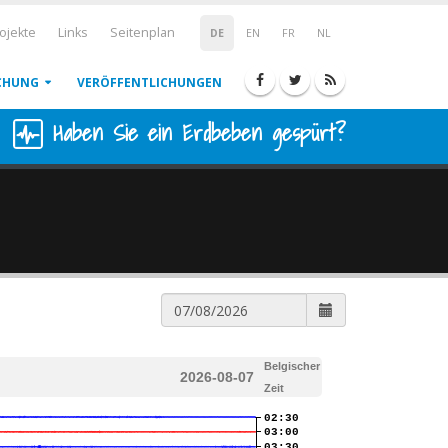
ojekte
Links
Seitenplan
DE
EN
FR
NL
CHUNG
VERÖFFENTLICHUNGEN
Haben Sie ein Erdbeben gespürt?
Belgischer
2026-08-07
Zeit
02:30
03:00
03:30