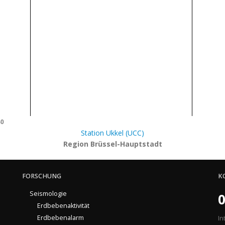
40
Station Ukkel (UCC)
Region Brüssel-Hauptstadt
FORSCHUNG
K
Seismologie
0
Erdbebenaktivität
Erdbebenalarm
In