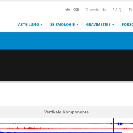
KSB
Downloads
F.A.Q.
Pr
ABTEILUNG
SEISMOLOGIE
GRAVIMETRIE
FORS
Vertikale Komponente
600
1,200