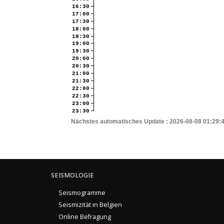
16:30
17:00
17:30
18:00
18:30
19:00
19:30
20:00
20:30
21:00
21:30
22:00
22:30
23:00
23:30
Nächstes automatisches Update :
2026-08-08 01:29:
SEISMOLOGIE
Seismogramme
Seismizität in Belgien
Online Befragung