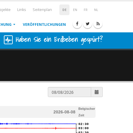
ojekte
Links
Seitenplan
DE
EN
FR
NL
CHUNG
VERÖFFENTLICHUNGEN
Haben Sie ein Erdbeben gespürt?
Belgischer
2026-08-08
Zeit
02:30
03:00
03:30