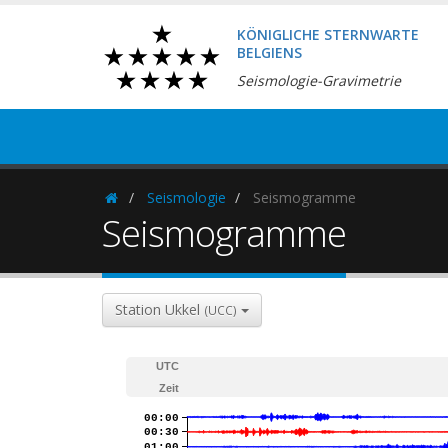
KÖNIGLICHE STERNWARTE
BELGIENS
Seismologie-Gravimetrie
Seismologie
Seismogramme
Homepage
Seismogramme
Station Ukkel
(UCC)
UTC
Zeit
00:00
00:30
01:00