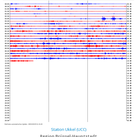
00:00
02:30
00:30
03:00
01:00
03:30
01:30
04:00
02:00
04:30
02:30
05:00
03:00
05:30
03:30
06:00
04:00
06:30
04:30
07:00
05:00
07:30
05:30
08:00
06:00
08:30
06:30
09:00
07:00
09:30
07:30
10:00
08:00
10:30
08:30
11:00
09:00
11:30
09:30
12:00
10:00
12:30
10:30
13:00
11:00
13:30
11:30
14:00
12:00
14:30
12:30
15:00
13:00
15:30
13:30
16:00
14:00
16:30
14:30
17:00
15:00
17:30
15:30
18:00
16:00
18:30
16:30
19:00
17:00
19:30
17:30
20:00
18:00
20:30
18:30
21:00
19:00
21:30
19:30
22:00
20:00
22:30
20:30
23:00
21:00
23:30
21:30
00:00
22:00
00:30
22:30
01:00
23:00
01:30
23:30
02:00
Nächstes automatisches Update :
2026-08-09 11:41:40
Station Ukkel (UCC)
Region Brüssel-Hauptstadt