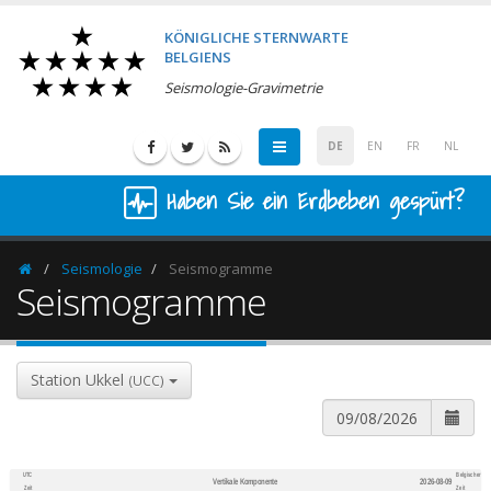
KÖNIGLICHE STERNWARTE
BELGIENS
Seismologie-Gravimetrie
DE
EN
FR
NL
Haben Sie ein Erdbeben gespürt?
Seismologie
Seismogramme
Homepage
Seismogramme
Station Ukkel
(UCC)
UTC
Belgischer
Vertikale Komponente
2026-08-09
600
1,200
Zeit
Zeit