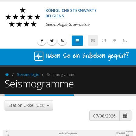
KÖNIGLICHE STERNWARTE
BELGIENS
Seismologie-Gravimetrie
DE
EN
FR
NL
Haben Sie ein Erdbeben gespürt?
Seismologie
Seismogramme
Homepage
Seismogramme
Station Ukkel
(UCC)
UTC
Belgischer
Vertikale Komponente
2026-08-07
600
1,200
Zeit
Zeit