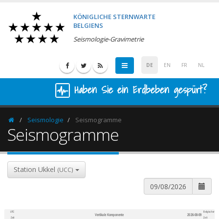
KÖNIGLICHE STERNWARTE
BELGIENS
Seismologie-Gravimetrie
DE
EN
FR
NL
Haben Sie ein Erdbeben gespürt?
Seismologie
Seismogramme
Homepage
Seismogramme
Station Ukkel
(UCC)
UTC
Belgischer
Vertikale Komponente
2026-08-09
600
1,200
Zeit
Zeit