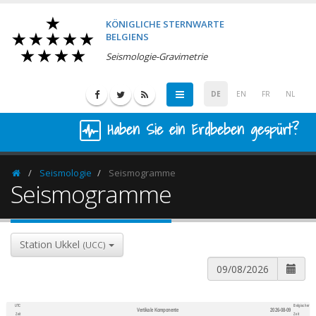
KÖNIGLICHE STERNWARTE
BELGIENS
Seismologie-Gravimetrie
DE
EN
FR
NL
Haben Sie ein Erdbeben gespürt?
Seismologie
Seismogramme
Homepage
Seismogramme
Station Ukkel
(UCC)
UTC
Belgischer
Vertikale Komponente
2026-08-09
600
1,200
Zeit
Zeit