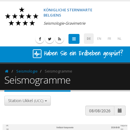
KÖNIGLICHE STERNWARTE
BELGIENS
Seismologie-Gravimetrie
DE
EN
FR
NL
Haben Sie ein Erdbeben gespürt?
Seismologie
Seismogramme
Homepage
Seismogramme
Station Ukkel
(UCC)
UTC
Belgischer
Vertikale Komponente
2026-08-08
600
1,200
Zeit
Zeit