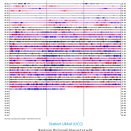
00:00
02:30
00:30
03:00
01:00
03:30
01:30
04:00
02:00
04:30
02:30
05:00
03:00
05:30
03:30
06:00
04:00
06:30
04:30
07:00
05:00
07:30
05:30
08:00
06:00
08:30
06:30
09:00
07:00
09:30
07:30
10:00
08:00
10:30
08:30
11:00
09:00
11:30
09:30
12:00
10:00
12:30
10:30
13:00
11:00
13:30
11:30
14:00
12:00
14:30
12:30
15:00
13:00
15:30
13:30
16:00
14:00
16:30
14:30
17:00
15:00
17:30
15:30
18:00
16:00
18:30
16:30
19:00
17:00
19:30
17:30
20:00
18:00
20:30
18:30
21:00
19:00
21:30
19:30
22:00
20:00
22:30
20:30
23:00
21:00
23:30
21:30
00:00
22:00
00:30
22:30
01:00
23:00
01:30
23:30
02:00
Nächstes automatisches Update :
2026-08-08 18:21:40
Station Ukkel (UCC)
Region Brüssel-Hauptstadt