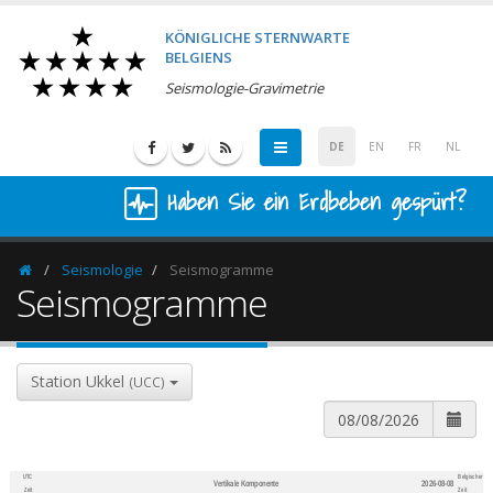
KÖNIGLICHE STERNWARTE
BELGIENS
Seismologie-Gravimetrie
DE
EN
FR
NL
Haben Sie ein Erdbeben gespürt?
Seismologie
Seismogramme
Homepage
Seismogramme
Station Ukkel
(UCC)
UTC
Belgischer
Vertikale Komponente
2026-08-08
600
1,200
Zeit
Zeit