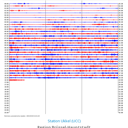
00:00
02:30
00:30
03:00
01:00
03:30
01:30
04:00
02:00
04:30
02:30
05:00
03:00
05:30
03:30
06:00
04:00
06:30
04:30
07:00
05:00
07:30
05:30
08:00
06:00
08:30
06:30
09:00
07:00
09:30
07:30
10:00
08:00
10:30
08:30
11:00
09:00
11:30
09:30
12:00
10:00
12:30
10:30
13:00
11:00
13:30
11:30
14:00
12:00
14:30
12:30
15:00
13:00
15:30
13:30
16:00
14:00
16:30
14:30
17:00
15:00
17:30
15:30
18:00
16:00
18:30
16:30
19:00
17:00
19:30
17:30
20:00
18:00
20:30
18:30
21:00
19:00
21:30
19:30
22:00
20:00
22:30
20:30
23:00
21:00
23:30
21:30
00:00
22:00
00:30
22:30
01:00
23:00
01:30
23:30
02:00
Nächstes automatisches Update :
2026-08-08 16:41:40
Station Ukkel (UCC)
Region Brüssel-Hauptstadt