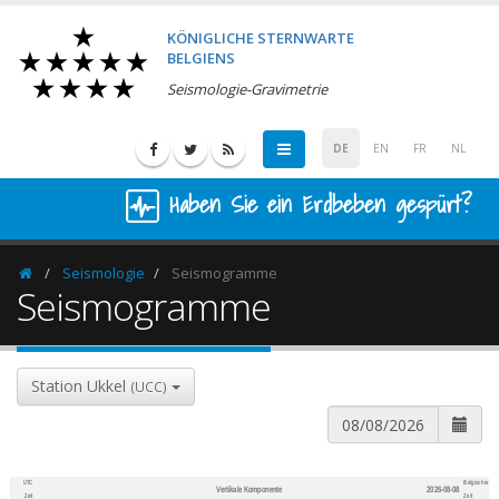
KÖNIGLICHE STERNWARTE
BELGIENS
Seismologie-Gravimetrie
DE
EN
FR
NL
Haben Sie ein Erdbeben gespürt?
Seismologie
Seismogramme
Homepage
Seismogramme
Station Ukkel
(UCC)
UTC
Belgischer
Vertikale Komponente
2026-08-08
600
1,200
Zeit
Zeit