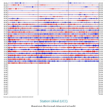
00:00
02:30
00:30
03:00
01:00
03:30
01:30
04:00
02:00
04:30
02:30
05:00
03:00
05:30
03:30
06:00
04:00
06:30
04:30
07:00
05:00
07:30
05:30
08:00
06:00
08:30
06:30
09:00
07:00
09:30
07:30
10:00
08:00
10:30
08:30
11:00
09:00
11:30
09:30
12:00
10:00
12:30
10:30
13:00
11:00
13:30
11:30
14:00
12:00
14:30
12:30
15:00
13:00
15:30
13:30
16:00
14:00
16:30
14:30
17:00
15:00
17:30
15:30
18:00
16:00
18:30
16:30
19:00
17:00
19:30
17:30
20:00
18:00
20:30
18:30
21:00
19:00
21:30
19:30
22:00
20:00
22:30
20:30
23:00
21:00
23:30
21:30
00:00
22:00
00:30
22:30
01:00
23:00
01:30
23:30
02:00
Nächstes automatisches Update :
2026-08-08 15:45:40
Station Ukkel (UCC)
Region Brüssel-Hauptstadt