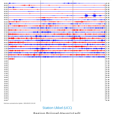
00:00
02:30
00:30
03:00
01:00
03:30
01:30
04:00
02:00
04:30
02:30
05:00
03:00
05:30
03:30
06:00
04:00
06:30
04:30
07:00
05:00
07:30
05:30
08:00
06:00
08:30
06:30
09:00
07:00
09:30
07:30
10:00
08:00
10:30
08:30
11:00
09:00
11:30
09:30
12:00
10:00
12:30
10:30
13:00
11:00
13:30
11:30
14:00
12:00
14:30
12:30
15:00
13:00
15:30
13:30
16:00
14:00
16:30
14:30
17:00
15:00
17:30
15:30
18:00
16:00
18:30
16:30
19:00
17:00
19:30
17:30
20:00
18:00
20:30
18:30
21:00
19:00
21:30
19:30
22:00
20:00
22:30
20:30
23:00
21:00
23:30
21:30
00:00
22:00
00:30
22:30
01:00
23:00
01:30
23:30
02:00
Nächstes automatisches Update :
2026-08-09 13:41:40
Station Ukkel (UCC)
Region Brüssel-Hauptstadt