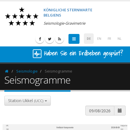
KÖNIGLICHE STERNWARTE
BELGIENS
Seismologie-Gravimetrie
DE
EN
FR
NL
Haben Sie ein Erdbeben gespürt?
Seismologie
Seismogramme
Homepage
Seismogramme
Station Ukkel
(UCC)
UTC
Belgischer
Vertikale Komponente
2026-08-09
600
1,200
Zeit
Zeit