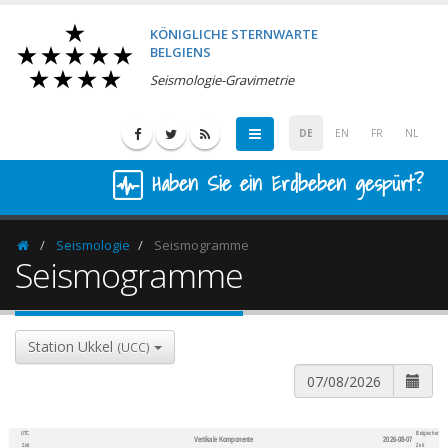
KÖNIGLICHE STERNWARTE
BELGIENS
Seismologie-Gravimetrie
DE
EN
FR
NL
Haben Sie ein Erdbeben gespürt?
Seismologie
Seismogramme
Homepage
Seismogramme
Station Ukkel
(UCC)
UTC
Belgischer
Vertikale Komponente
2026-08-07
600
1,200
Zeit
Zeit