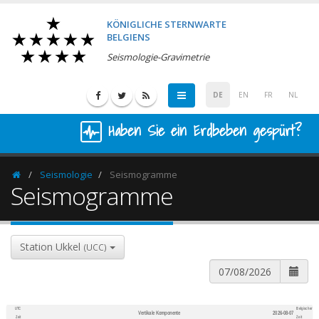
KÖNIGLICHE STERNWARTE
BELGIENS
Seismologie-Gravimetrie
DE
EN
FR
NL
Haben Sie ein Erdbeben gespürt?
Seismologie
Seismogramme
Homepage
Seismogramme
Station Ukkel
(UCC)
UTC
Belgischer
Vertikale Komponente
2026-08-07
600
1,200
Zeit
Zeit