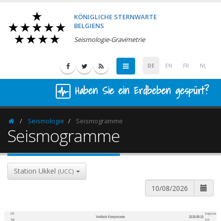
KÖNIGLICHE STERNWARTE
BELGIENS
Seismologie-Gravimetrie
DE
EN
FR
NL
Haben Sie ein Erdbeben gespürt?
Seismologie
Seismogramme
Homepage
Seismogramme
Station Ukkel
(UCC)
UTC
Belgischer
Vertikale Komponente
2026-08-10
600
1,200
Zeit
Zeit