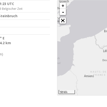
41:23 UTC
+
3 Belgischer Zeit
-
Steinbruch
° E
 4.2 km
m)
50 km