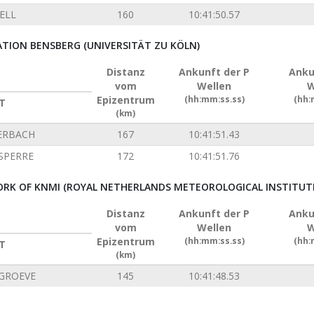
ELL
160
10:41:50.57
ION BENSBERG (UNIVERSITÄT ZU KÖLN)
Distanz
Ankunft der P
Anku
vom
Wellen
W
Epizentrum
(hh:mm:ss.ss)
(hh:
T
(km)
ERBACH
167
10:41:51.43
SPERRE
172
10:41:51.76
RK OF KNMI (ROYAL NETHERLANDS METEOROLOGICAL INSTITUT
Distanz
Ankunft der P
Anku
vom
Wellen
W
Epizentrum
(hh:mm:ss.ss)
(hh:
T
(km)
GROEVE
145
10:41:48.53