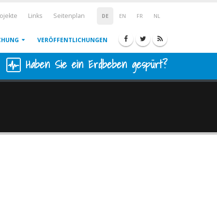
ojekte
Links
Seitenplan
DE
EN
FR
NL
CHUNG
VERÖFFENTLICHUNGEN
Haben Sie ein Erdbeben gespürt?