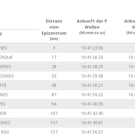
Distanz
Ankunft der P
Anku
vom
Wellen
W
Epizentrum
(hh:mm:ss.ss)
(hh:
T
(km)
INES
3
10:41:23.90
ERQUE
17
10:41:26.33
10:
IÈRES
28
10:41:28.29
10:
EGNIES
33
10:41:29.38
10:
FFE
38
10:41:30.21
10:
BES
87
10:41:39.22
10:
VES
94
10:41:40.39
IER
107
10:41:42.40
GNEZ
157
10:41:49.81
RIGI
157
10:41:50.21