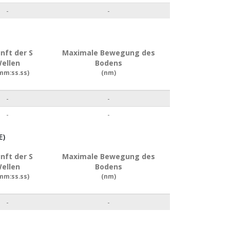
-
-
nft der S
Maximale Bewegung des
ellen
Bodens
mm:ss.ss)
(nm)
-
-
-
-
E)
nft der S
Maximale Bewegung des
ellen
Bodens
mm:ss.ss)
(nm)
-
-