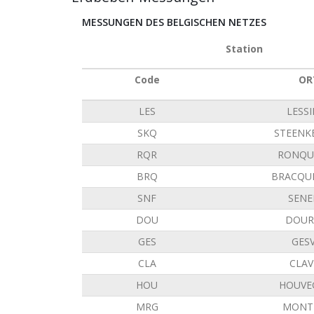
MESSUNGEN DES BELGISCHEN NETZES
Station
Code
OR
LES
LESS
SKQ
STEENK
RQR
RONQU
BRQ
BRACQU
SNF
SENE
DOU
DOUR
GES
GES
CLA
CLAV
HOU
HOUVE
MRG
MONT 