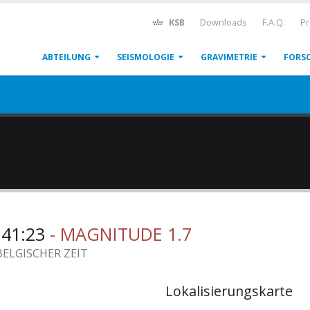
KSB
Downloads
F.A.Q.
Pr
ABTEILUNG
SEISMOLOGIE
GRAVIMETRIE
FORS
0:41:23
- MAGNITUDE 1.7
BELGISCHER ZEIT
Lokalisierungskarte