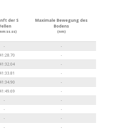
nft der S
Maximale Bewegung des
ellen
Bodens
mm:ss.ss)
(nm)
-
-
41:28.70
-
41:32.04
-
41:33.81
-
41:34.90
-
41:49.69
-
-
-
-
-
-
-
-
-