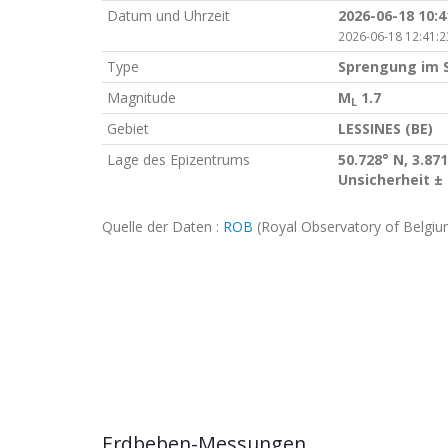
Datum und Uhrzeit
2026-06-18 10:
2026-06-18 12:41:2
Type
Sprengung im 
Magnitude
M
1.7
L
Gebiet
LESSINES (BE)
Lage des Epizentrums
50.728° N, 3.871
Unsicherheit ±
Quelle der Daten :
ROB
(Royal Observatory of Belgiu
Erdbeben-Messungen