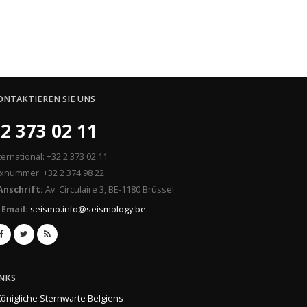
ONTAKTIEREN SIE UNS
2 373 02 11
ternational: +32 2 373 02 11
xnummer: +32 2 374 98 22
Anschrift:
Av. Circulaire 3, BE-1180 Brüssel
Email:
seismo.info@seismology.be
INKS
Königliche Sternwarte Belgiens