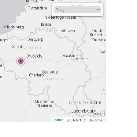
Leaflet
|
,
Esri, NAVTEQ, DeLorme