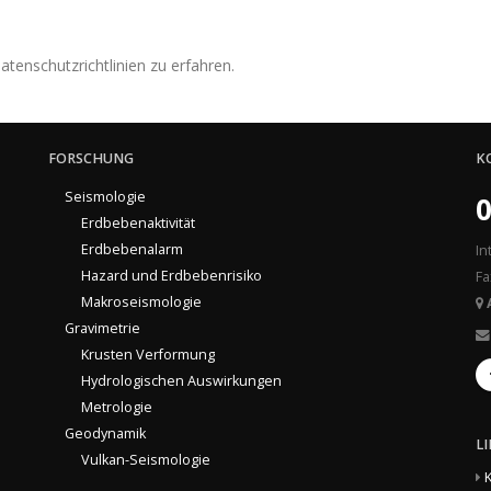
tenschutzrichtlinien zu erfahren.
FORSCHUNG
K
Seismologie
0
Erdbebenaktivität
Erdbebenalarm
In
Hazard und Erdbebenrisiko
Fa
Makroseismologie
Gravimetrie
Krusten Verformung
Hydrologischen Auswirkungen
Metrologie
Geodynamik
L
Vulkan-Seismologie