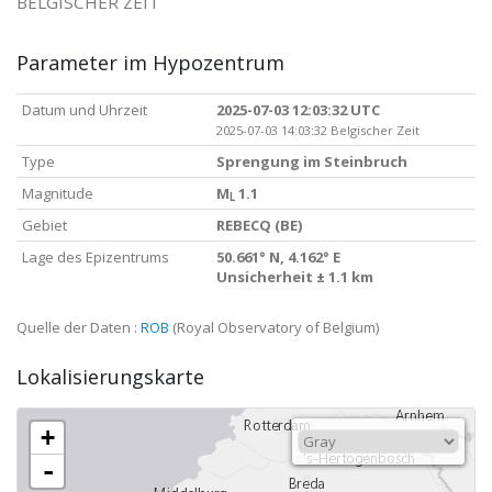
BELGISCHER ZEIT
Parameter im Hypozentrum
Datum und Uhrzeit
2025-07-03 12:03:32 UTC
2025-07-03 14:03:32 Belgischer Zeit
Type
Sprengung im Steinbruch
Magnitude
M
1.1
L
Gebiet
REBECQ (BE)
Lage des Epizentrums
50.661° N, 4.162° E
Unsicherheit ± 1.1 km
Quelle der Daten :
ROB
(Royal Observatory of Belgium)
Lokalisierungskarte
+
-