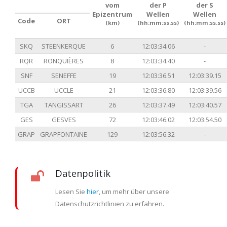
vom
der P
der S
Epizentrum
Wellen
Wellen
Code
ORT
(km)
(hh:mm:ss.ss)
(hh:mm:ss.ss)
SKQ
STEENKERQUE
6
12:03:34.06
-
RQR
RONQUIÈRES
8
12:03:34.40
-
SNF
SENEFFE
19
12:03:36.51
12:03:39.15
UCCB
UCCLE
21
12:03:36.80
12:03:39.56
TGA
TANGISSART
26
12:03:37.49
12:03:40.57
GES
GESVES
72
12:03:46.02
12:03:54.50
GRAP
GRAPFONTAINE
129
12:03:56.32
-
Datenpolitik
Lesen Sie
hier
, um mehr über unsere
Datenschutzrichtlinien zu erfahren.