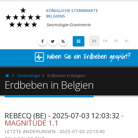
KÖNIGLICHE STERNWARTE
BELGIENS
Seismologie-Gravimetrie
DE
EN
FR
NL
Haben Sie ein Erdbeben gespürt?
Seismologie
Erdbeben in Belgien
Homepage
Erdbeben in Belgien
REBECQ (BE) - 2025-07-03 12:03:32
-
MAGNITUDE 1.1
LETZTE ÄNDERUNGEN : 2025-07-03 22:10:40