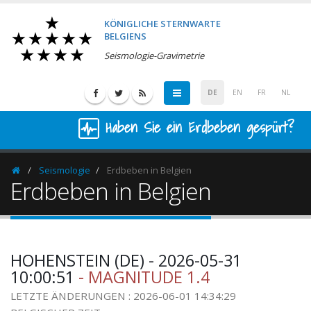
KÖNIGLICHE STERNWARTE
BELGIENS
Seismologie-Gravimetrie
DE
EN
FR
NL
Haben Sie ein Erdbeben gespürt?
Seismologie
Erdbeben in Belgien
Homepage
Erdbeben in Belgien
HOHENSTEIN (DE) - 2026-05-31
10:00:51
- MAGNITUDE 1.4
LETZTE ÄNDERUNGEN : 2026-06-01 14:34:29