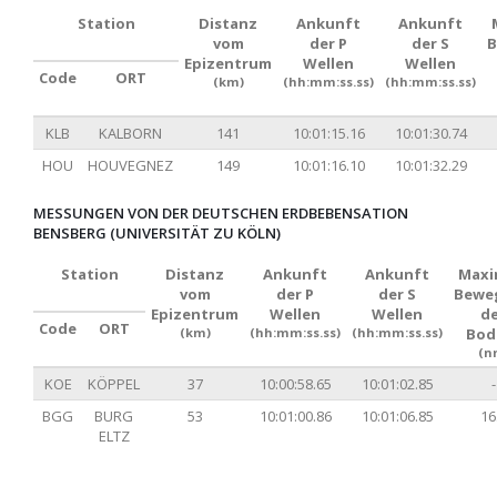
Station
Distanz
Ankunft
Ankunft
vom
der P
der S
B
Epizentrum
Wellen
Wellen
Code
ORT
(km)
(hh:mm:ss.ss)
(hh:mm:ss.ss)
KLB
KALBORN
141
10:01:15.16
10:01:30.74
HOU
HOUVEGNEZ
149
10:01:16.10
10:01:32.29
MESSUNGEN VON DER DEUTSCHEN ERDBEBENSATION
BENSBERG (UNIVERSITÄT ZU KÖLN)
Station
Distanz
Ankunft
Ankunft
Maxi
vom
der P
der S
Bewe
Epizentrum
Wellen
Wellen
d
Code
ORT
(km)
(hh:mm:ss.ss)
(hh:mm:ss.ss)
Bod
(n
KOE
KÖPPEL
37
10:00:58.65
10:01:02.85
-
BGG
BURG
53
10:01:00.86
10:01:06.85
16
ELTZ