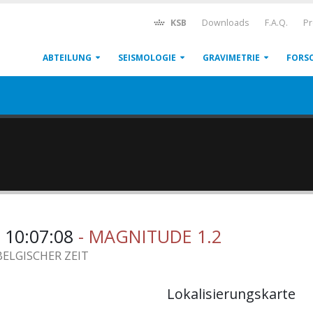
KSB
Downloads
F.A.Q.
Pr
ABTEILUNG
SEISMOLOGIE
GRAVIMETRIE
FORS
 10:07:08
- MAGNITUDE 1.2
BELGISCHER ZEIT
Lokalisierungskarte