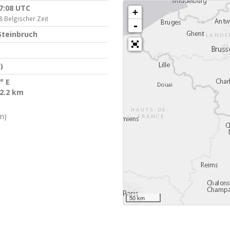
07:08 UTC
+
8 Belgischer Zeit
-
Steinbruch
)
° E
 2.2 km
m)
50 km