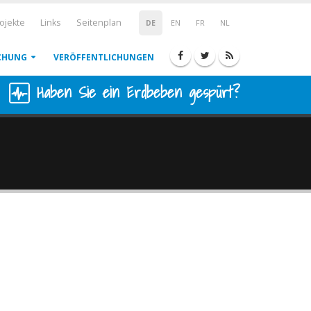
ojekte
Links
Seitenplan
DE
EN
FR
NL
CHUNG
VERÖFFENTLICHUNGEN
Haben Sie ein Erdbeben gespürt?