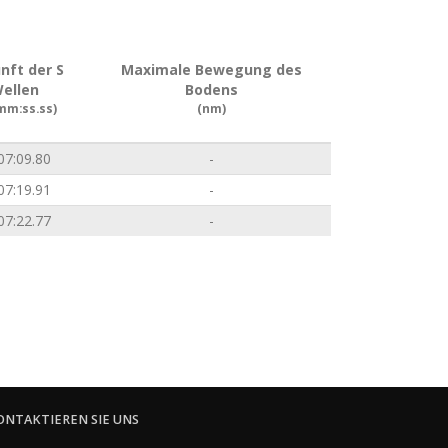
nft der S
Maximale Bewegung des
ellen
Bodens
mm:ss.ss)
(nm)
07:09.80
-
07:19.91
-
07:22.77
-
ONTAKTIEREN SIE UNS