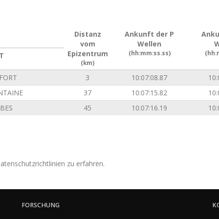
Distanz
Ankunft der P
Anku
vom
Wellen
W
Epizentrum
(hh:mm:ss.ss)
(hh:
T
(km)
FORT
3
10:07:08.87
10:
NTAINE
37
10:07:15.82
10:
BES
45
10:07:16.19
10:
tenschutzrichtlinien zu erfahren.
FORSCHUNG
K