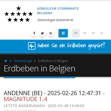
KÖNIGLICHE STERNWARTE
BELGIENS
Seismologie-Gravimetrie
DE
EN
FR
NL
Haben Sie ein Erdbeben gespürt?
Seismologie
Erdbeben in Belgien
Homepage
Erdbeben in Belgien
ANDENNE (BE) - 2025-02-26 12:47:31
-
MAGNITUDE 1.4
LETZTE ÄNDERUNGEN : 2025-02-28 13:09:09