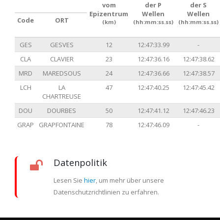
vom
der P
der S
Epizentrum
Wellen
Wellen
Code
ORT
(km)
(hh:mm:ss.ss)
(hh:mm:ss.ss)
GES
GESVES
12
12:47:33.99
-
CLA
CLAVIER
23
12:47:36.16
12:47:38.62
MRD
MAREDSOUS
24
12:47:36.66
12:47:38.57
LCH
LA
47
12:47:40.25
12:47:45.42
CHARTREUSE
DOU
DOURBES
50
12:47:41.12
12:47:46.23
GRAP
GRAPFONTAINE
78
12:47:46.09
-
Datenpolitik
Lesen Sie
hier
, um mehr über unsere
Datenschutzrichtlinien zu erfahren.