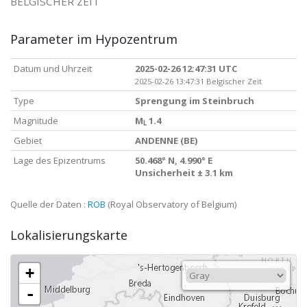
BELGISCHER ZEIT
Parameter im Hypozentrum
Datum und Uhrzeit
2025-02-26 12:47:31 UTC
2025-02-26 13:47:31 Belgischer Zeit
Type
Sprengung im Steinbruch
Magnitude
M
1.4
L
Gebiet
ANDENNE (BE)
Lage des Epizentrums
50.468° N, 4.990° E
Unsicherheit ± 3.1 km
Quelle der Daten :
ROB
(Royal Observatory of Belgium)
Lokalisierungskarte
+
-