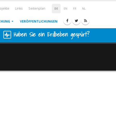
ojekte
Links
Seitenplan
DE
EN
FR
NL
CHUNG
VERÖFFENTLICHUNGEN
Haben Sie ein Erdbeben gespürt?