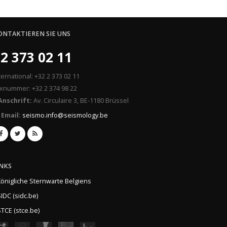
ONTAKTIEREN SIE UNS
2 373 02 11
ternational: +32 2 373 02 11
xnummer: +32 2 374 98 22
Anschrift:
Av. Circulaire 3, BE-1180 Brüssel
Email:
seismo.info@seismology.be
INKS
Königliche Sternwarte Belgiens
IDC (sidc.be)
TCE (stce.be)