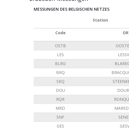
MESSUNGEN DES BELGISCHEN NETZES
Station
Code
OR
OSTB
OOST
LES
LESS
BLRG
BLARE
BRQ
BRACQU
SKQ
STEENK
DOU
DOUR
RQR
RONQU
MRD
MARED
SNF
SENE
GES
GES