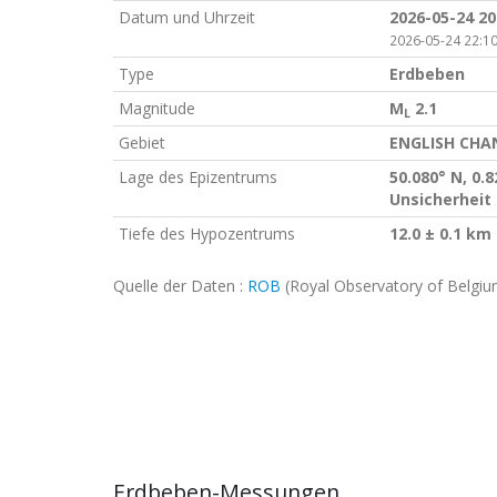
Datum und Uhrzeit
2026-05-24 20
2026-05-24 22:10
Type
Erdbeben
Magnitude
M
2.1
L
Gebiet
ENGLISH CHA
Lage des Epizentrums
50.080° N, 0.8
Unsicherheit 
Tiefe des Hypozentrums
12.0 ± 0.1 km
Quelle der Daten :
ROB
(Royal Observatory of Belgiu
Erdbeben-Messungen