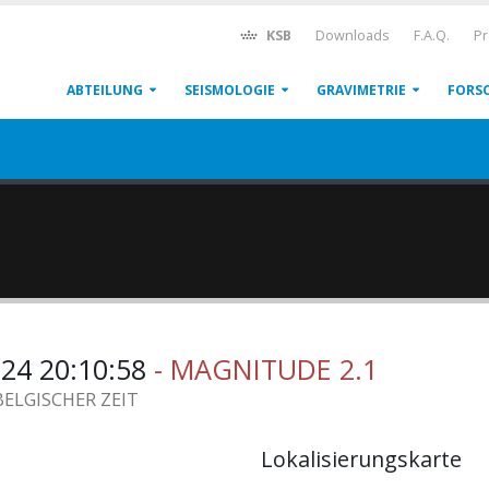
KSB
Downloads
F.A.Q.
Pr
ABTEILUNG
SEISMOLOGIE
GRAVIMETRIE
FORS
24 20:10:58
- MAGNITUDE 2.1
BELGISCHER ZEIT
Lokalisierungskarte