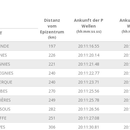
Distanz
Ankunft der P
Anku
vom
Wellen
W
Epizentrum
(hh:mm:ss.ss)
(hh:
T
(km)
ENDE
197
20:11:16.55
20:
INES
226
20:11:20.14
20:
GNIES
221
20:11:21.48
20:
EGNIES
240
20:11:22.77
20:
ERQUE
240
20:11:23.71
20:
BES
270
20:11:25.56
20:
IÈRES
249
20:11:25.78
20:
SOUS
282
20:11:26.56
20:
FFE
251
20:11:27.08
VES
306
20:11:30.81
20: