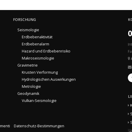
FORSCHUNG
K
Seismologie
0
Erdbebenaktivität
Erdbebenalarm
In
Hazard und Erdbebenrisiko
Fa
Makroseismologie
Gravimetrie
Krusten Verformung
Hydrologischen Auswirkungen
Metrologie
Geodynamik
L
Vulkan-Seismologie
S
S
menti
Datenschutz-Bestimmungen