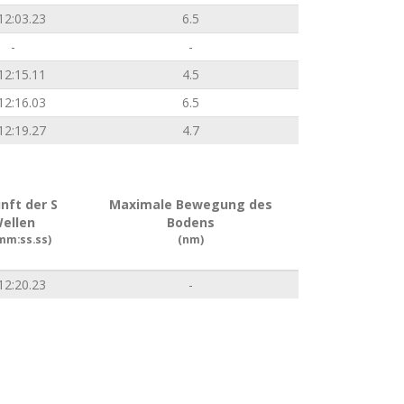
12:03.23
6.5
-
-
12:15.11
4.5
12:16.03
6.5
12:19.27
4.7
nft der S
Maximale Bewegung des
ellen
Bodens
mm:ss.ss)
(nm)
12:20.23
-