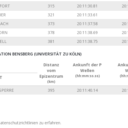
FORT
315
20:11:30.81
20:
IER
321
20:11:33.61
ACH
373
20:11:37.58
20:
ORN
378
20:11:38.69
20:
ELL
381
20:11:38.75
20:
ION BENSBERG (UNIVERSITÄT ZU KÖLN)
Distanz
Ankunft der P
Anku
vom
Wellen
W
Epizentrum
(hh:mm:ss.ss)
(hh:
T
(km)
SPERRE
395
20:11:40.14
20:
tenschutzrichtlinien zu erfahren.