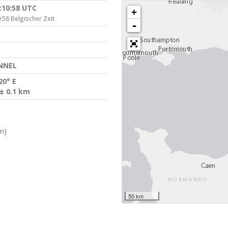
:10:58 UTC
+
:58 Belgischer Zeit
-
NNEL
20° E
± 0.1 km
m)
50 km