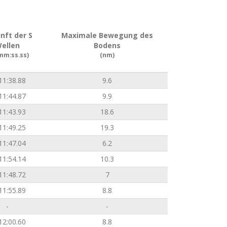
nft der S
Maximale Bewegung des
ellen
Bodens
mm:ss.ss)
(nm)
11:38.88
9.6
11:44.87
9.9
11:43.93
18.6
11:49.25
19.3
11:47.04
6.2
11:54.14
10.3
11:48.72
7
11:55.89
8.8
-
-
12:00.60
8.8