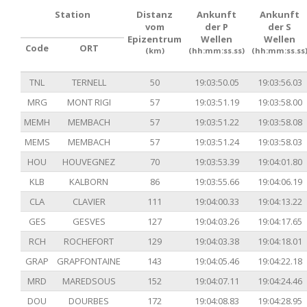
Station
Distanz
Ankunft
Ankunft
vom
der P
der S
Epizentrum
Wellen
Wellen
Code
ORT
(km)
(hh:mm:ss.ss)
(hh:mm:ss.ss
TNL
TERNELL
50
19:03:50.05
19:03:56.03
MRG
MONT RIGI
57
19:03:51.19
19:03:58.00
MEMH
MEMBACH
57
19:03:51.22
19:03:58.08
MEMS
MEMBACH
57
19:03:51.24
19:03:58.03
HOU
HOUVEGNEZ
70
19:03:53.39
19:04:01.80
KLB
KALBORN
86
19:03:55.66
19:04:06.19
CLA
CLAVIER
111
19:04:00.33
19:04:13.22
GES
GESVES
127
19:04:03.26
19:04:17.65
RCH
ROCHEFORT
129
19:04:03.38
19:04:18.01
GRAP
GRAPFONTAINE
143
19:04:05.46
19:04:22.18
MRD
MAREDSOUS
152
19:04:07.11
19:04:24.46
DOU
DOURBES
172
19:04:08.83
19:04:28.95