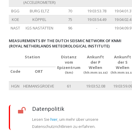
(ACCELEROMETER)
BGG
BURG ELTZ
70
19:03:53.78
19:04:01.3
KOE
KÖPPEL
75
19:03:54.49
19:04:02.4
NAST
IGS NASTÄTTEN
96
-
19:04:09.9
MEASUREMENTS BY THE DUTCH SEISMIC NETWORK OF KNMI
(ROYAL NETHERLANDS METEOROLOGICAL INSTITUTE)
Station
Distanz
Ankunft
Ankunft
vom
der P
der S
Epizentrum
Wellen
Wellen
Code
ORT
(km)
(hh:mm:ss.ss)
(hh:mm:ss.s
HGN
HEIMANSGROEVE
61
19:03:52.08
19:03:59.0
Datenpolitik
Lesen Sie
hier
, um mehr über unsere
Datenschutzrichtlinien zu erfahren.