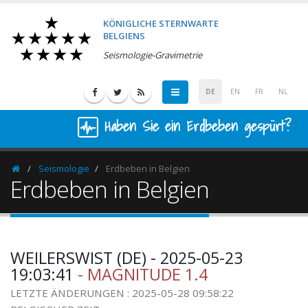
KÖNIGLICHE STERNWARTE
BELGIENS
Seismologie-Gravimetrie
DE
EN
FR
NL
Haben Sie ein Erdbeben gespürt?
Seismologie
Erdbeben in Belgien
Homepage
Erdbeben in Belgien
WEILERSWIST (DE) - 2025-05-23
19:03:41
- MAGNITUDE 1.4
LETZTE ÄNDERUNGEN : 2025-05-28 09:58:22