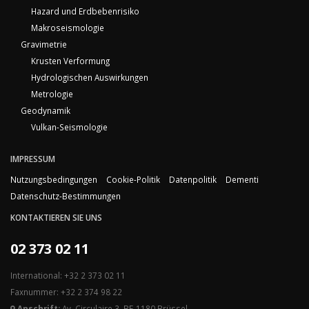
Hazard und Erdbebenrisiko
Makroseismologie
Gravimetrie
Krusten Verformung
Hydrologischen Auswirkungen
Metrologie
Geodynamik
Vulkan-Seismologie
IMPRESSUM
Nutzungsbedingungen
Cookie-Politik
Datenpolitik
Dementi
Datenschutz-Bestimmungen
KONTAKTIEREN SIE UNS
02 373 02 11
International: +32 2 373 02 11
Faxnummer: +32 2 374 98 22
Anschrift:
Av. Circulaire 3, BE-1180 Brüssel