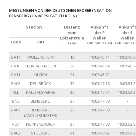
MESSUNGEN VON DER DEUTSCHEN ERDBEBENSATION
BENSBERG (UNIVERSITÄT ZU KÖLN)
Station
Distanz
Ankunft
Ankunf
vom
der P
der S
Epizentrum
Wellen
Wellen
Code
ORT
(km)
(hh:mm:ss.ss)
(hh:mm:ss.
BA14
WOLLERSHEIM
18
19:03:45.14
19:03:48.0
BA10
KLEIN ALTENDORF
20
19:03:45.54
19:03:48.3
BA11
DÜREN
21
19:03:45.73
-
BA08
DELLBRÜCK
32
19:03:47.18
19:03:51.2
KLL
KALLTALSPERRE
36
19:03:47.61
19:03:52.3
BNS
BENSBERG
37
19:03:47.78
-
BA09
BENSBERG
37
19:03:47.80
-
(ACCELEROMETER)
HUP
HUPPENBROICH
37
19:03:47.88
19:03:52.8
BA02
STOLBERG
41
19:03:48.92
19:03:54.2