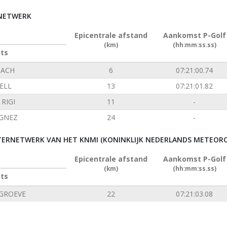
RNETWERK
Epicentrale afstand
Aankomst P-Golf
(km)
(hh:mm:ss.ss)
ats
ACH
6
07:21:00.74
ELL
13
07:21:01.82
RIGI
11
-
GNEZ
24
-
ERNETWERK VAN HET KNMI (KONINKLIJK NEDERLANDS METEORO
Epicentrale afstand
Aankomst P-Golf
(km)
(hh:mm:ss.ss)
ats
GROEVE
22
07:21:03.08