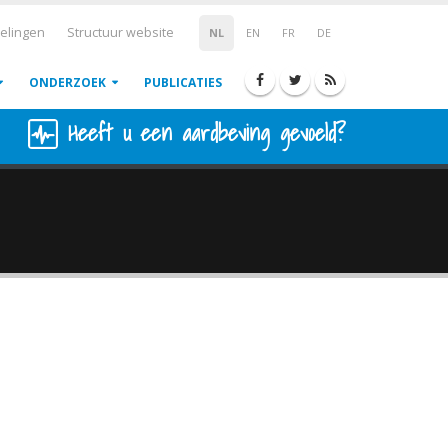
elingen
Structuur website
NL
EN
FR
DE
ONDERZOEK
PUBLICATIES
Heeft u een aardbeving gevoeld?