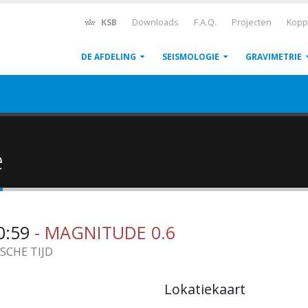
KSB
Downloads
F.A.Q.
Projecten
Kopp
DE AFDELING
SEISMOLOGIE
GRAVIMETRIE
ë
20:59
- MAGNITUDE 0.6
ISCHE TIJD
Lokatiekaart