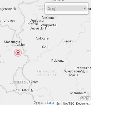
Leaflet
|
,
Esri, NAVTEQ, DeLorme