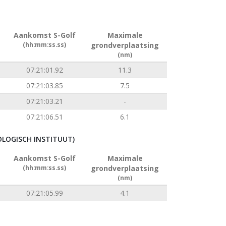
Aankomst S-Golf
Maximale
(hh:mm:ss.ss)
grondverplaatsing
(nm)
07:21:01.92
11.3
07:21:03.85
7.5
07:21:03.21
-
07:21:06.51
6.1
LOGISCH INSTITUUT)
Aankomst S-Golf
Maximale
(hh:mm:ss.ss)
grondverplaatsing
(nm)
07:21:05.99
4.1