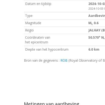
Datum en tijdstip
2024-10-0
2024-10-03 0
Type
Aardbevi
Magnitude
M
0.6
L
Regio
JALHAY (B
Coördinaten van
50.570° N,
het epicentrum
Diepte van het hypocentrum
6.0 km
Bron van de gegevens :
ROB
(Royal Observatory of B
Metingen van aardbeving