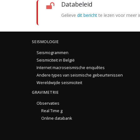
Databeleid
Gelieve
dit bericht
te lezen voor meer i
SEISMOLOGIE
Seismogrammen
Seismiciteit in België
Internet macroseismische enquêtes
Andere types van seismische gebeurtenissen
Wereldwijde seismiciteit
GRAVIMETRIE
Observaties
Real Time g
Online databank