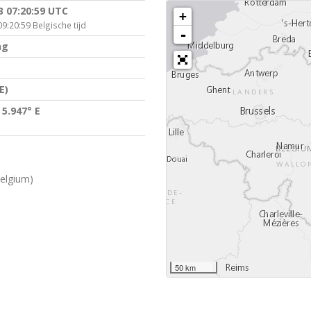
3 07:20:59 UTC
+
9:20:59 Belgische tijd
-
ng
E)
 5.947° E
elgium)
50 km