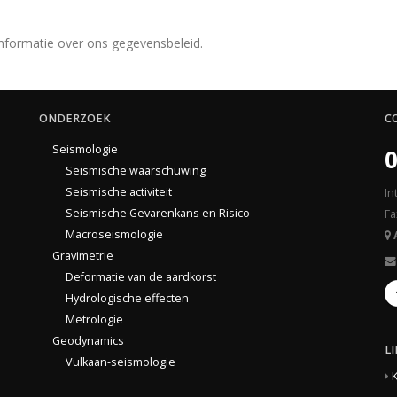
nformatie over ons gegevensbeleid.
ONDERZOEK
C
Seismologie
0
Seismische waarschuwing
Seismische activiteit
In
Seismische Gevarenkans en Risico
Fa
Macroseismologie
Gravimetrie
Deformatie van de aardkorst
Hydrologische effecten
Metrologie
Geodynamics
L
Vulkaan-seismologie