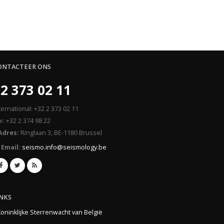
ONTACTEER ONS
2 373 02 11
ternational: +32 2 373 02 11
x: +32 2 374 98 22
Adres:
Ringlaan 3, BE-1180 Brussel
Email:
seismo.info@seismology.be
INKS
Koninklijke Sterrenwacht van België