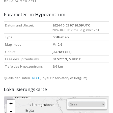
BELGISCHER ZEIT
Parameter im Hypozentrum
Datum und Uhrzeit
2024-10-03 07:20:59 UTC
2024-10-03 09:20:59 Belgischer Zeit
Type
Erdbeben
Magnitude
M
0.6
L
Gebiet
JALHAY (BE)
Lage des Epizentrums
50.570° N, 5.947° E
Tiefe des Hypozentrums
6.0 km
Quelle der Daten :
ROB
(Royal Observatory of Belgium)
Lokalisierungskarte
+
-