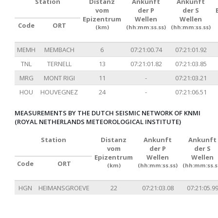
Station
Distanz
Ankunft
Ankunft
vom
der P
der S
Epizentrum
Wellen
Wellen
Code
ORT
(km)
(hh:mm:ss.ss)
(hh:mm:ss.ss)
MEMH
MEMBACH
6
07:21:00.74
07:21:01.92
TNL
TERNELL
13
07:21:01.82
07:21:03.85
MRG
MONT RIGI
11
-
07:21:03.21
HOU
HOUVEGNEZ
24
-
07:21:06.51
MEASUREMENTS BY THE DUTCH SEISMIC NETWORK OF KNMI
(ROYAL NETHERLANDS METEOROLOGICAL INSTITUTE)
Station
Distanz
Ankunft
Ankunft
vom
der P
der S
Epizentrum
Wellen
Wellen
Code
ORT
(km)
(hh:mm:ss.ss)
(hh:mm:ss.s
HGN
HEIMANSGROEVE
22
07:21:03.08
07:21:05.9