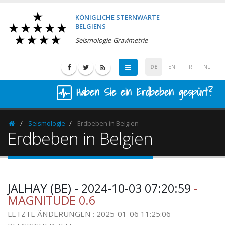
KÖNIGLICHE STERNWARTE
BELGIENS
Seismologie-Gravimetrie
DE
EN
FR
NL
Haben Sie ein Erdbeben gespürt?
Seismologie
Erdbeben in Belgien
Homepage
Erdbeben in Belgien
JALHAY (BE) - 2024-10-03 07:20:59
-
MAGNITUDE 0.6
LETZTE ÄNDERUNGEN : 2025-01-06 11:25:06