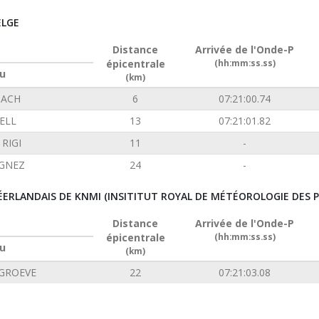
ELGE
Distance
Arrivée de l'Onde-P
épicentrale
(hh:mm:ss.ss)
u
(km)
ACH
6
07:21:00.74
ELL
13
07:21:01.82
RIGI
11
-
GNEZ
24
-
ÉERLANDAIS DE KNMI (INSITITUT ROYAL DE MÉTÉOROLOGIE DES P
Distance
Arrivée de l'Onde-P
épicentrale
(hh:mm:ss.ss)
u
(km)
GROEVE
22
07:21:03.08