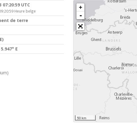
3 07:20:59 UTC
+
09:20:59 Heure belge
-
ent de terre
E)
 5.947° E
gium)
50 km