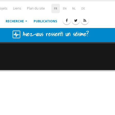
ojets
Liens
Plan du site
FR
EN
NL
DE
RECHERCHE
PUBLICATIONS
Avez-vous ressenti un séisme?