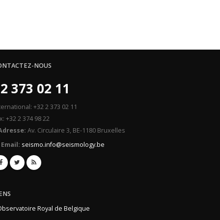
ONTACTEZ-NOUS
2 373 02 11
ternational: +32 2 373 02 11
x: +32 2 374 98 22
Adresse:
Av. Circulaire 3, BE-1180 Bruxelles
Email:
seismo.info@seismology.be
IENS
Observatoire Royal de Belgique