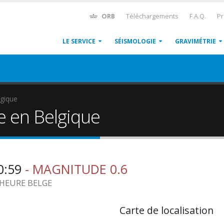
ORB
Téléchargements
F.A.Q.
Pr
LE SERVICE
SÉISMOLOGIE
GRAVIMÉTRIE
gique
e en Belgique
20:59
- MAGNITUDE 0.6
6 HEURE BELGE
Carte de localisation