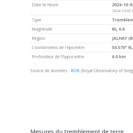
Date et heure
2024-10-0
2024-10-03 
Type
Tremblem
Magnitude
M
0.6
L
Région
JALHAY (B
Coordonnées de l'épicentre
50.570° N,
Profondeur de l'hypocentre
6.0 km
Source de données :
ROB
(Royal Observatory of Bel
Mesures du tremblement de terre