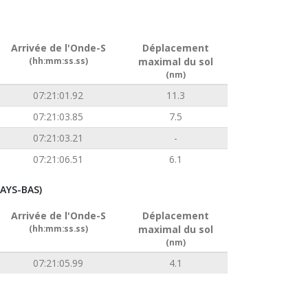
Arrivée de l'Onde-S
Déplacement
(hh:mm:ss.ss)
maximal du sol
(nm)
07:21:01.92
11.3
07:21:03.85
7.5
07:21:03.21
-
07:21:06.51
6.1
AYS-BAS)
Arrivée de l'Onde-S
Déplacement
(hh:mm:ss.ss)
maximal du sol
(nm)
07:21:05.99
4.1