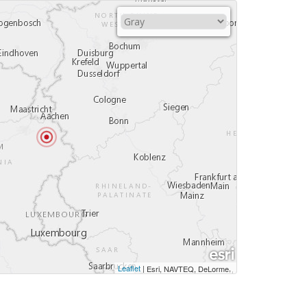
Leaflet
|
,
Esri, NAVTEQ, DeLorme