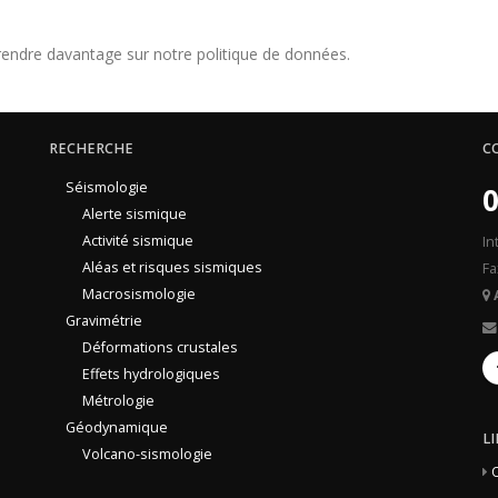
endre davantage sur notre politique de données.
RECHERCHE
C
Séismologie
0
Alerte sismique
Activité sismique
In
Aléas et risques sismiques
Fa
Macrosismologie
Gravimétrie
Déformations crustales
Effets hydrologiques
Métrologie
Géodynamique
L
Volcano-sismologie