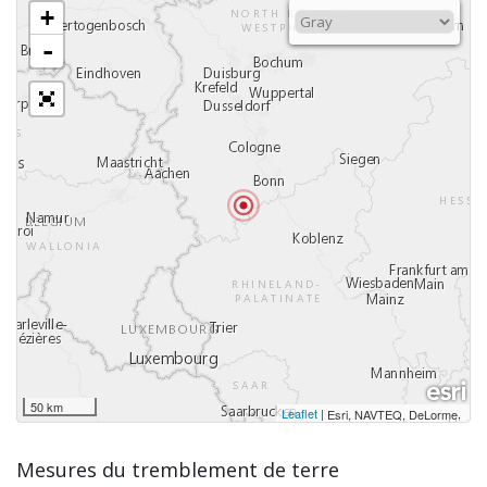
+
-
50 km
Leaflet
|
,
Esri, NAVTEQ, DeLorme
Mesures du tremblement de terre