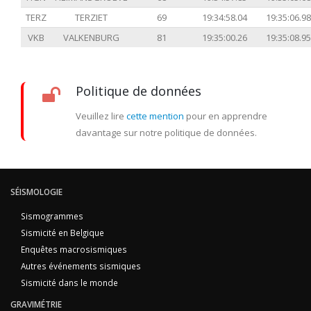
TERZ
TERZIET
69
19:34:58.04
19:35:06.98
VKB
VALKENBURG
81
19:35:00.26
19:35:08.95
Politique de données
Veuillez lire
cette mention
pour en apprendre
davantage sur notre politique de données.
SÉISMOLOGIE
Sismogrammes
Sismicité en Belgique
Enquêtes macrosismiques
Autres événements sismiques
Sismicité dans le monde
GRAVIMÉTRIE