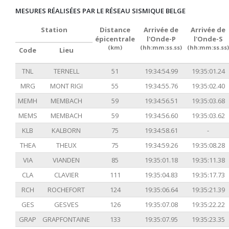
MESURES RÉALISÉES PAR LE RÉSEAU SISMIQUE BELGE
Station
Distance
Arrivée de
Arrivée de
épicentrale
l'Onde-P
l'Onde-S
(km)
(hh:mm:ss.ss)
(hh:mm:ss.ss)
Code
Lieu
TNL
TERNELL
51
19:34:54.99
19:35:01.24
MRG
MONT RIGI
55
19:34:55.76
19:35:02.40
MEMH
MEMBACH
59
19:34:56.51
19:35:03.68
MEMS
MEMBACH
59
19:34:56.60
19:35:03.62
KLB
KALBORN
75
19:34:58.61
-
THEA
THEUX
75
19:34:59.26
19:35:08.28
VIA
VIANDEN
85
19:35:01.18
19:35:11.38
CLA
CLAVIER
111
19:35:04.83
19:35:17.73
RCH
ROCHEFORT
124
19:35:06.64
19:35:21.39
GES
GESVES
126
19:35:07.08
19:35:22.22
GRAP
GRAPFONTAINE
133
19:35:07.95
19:35:23.35