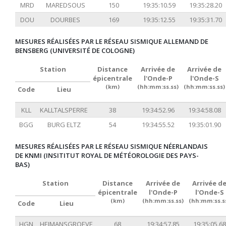
MRD
MAREDSOUS
150
19:35:10.59
19:35:28.20
DOU
DOURBES
169
19:35:12.55
19:35:31.70
MESURES RÉALISÉES PAR LE RÉSEAU SISMIQUE ALLEMAND DE
BENSBERG (UNIVERSITÉ DE COLOGNE)
Station
Distance
Arrivée de
Arrivée de
épicentrale
l'Onde-P
l'Onde-S
(km)
(hh:mm:ss.ss)
(hh:mm:ss.ss)
Code
Lieu
KLL
KALLTALSPERRE
38
19:34:52.96
19:34:58.08
BGG
BURG ELTZ
54
19:34:55.52
19:35:01.90
MESURES RÉALISÉES PAR LE RÉSEAU SISMIQUE NÉERLANDAIS
DE KNMI (INSITITUT ROYAL DE MÉTÉOROLOGIE DES PAYS-
BAS)
Station
Distance
Arrivée de
Arrivée d
épicentrale
l'Onde-P
l'Onde-S
(km)
(hh:mm:ss.ss)
(hh:mm:ss.s
Code
Lieu
HGN
HEIMANSGROEVE
68
19:34:57.85
19:35:05.68