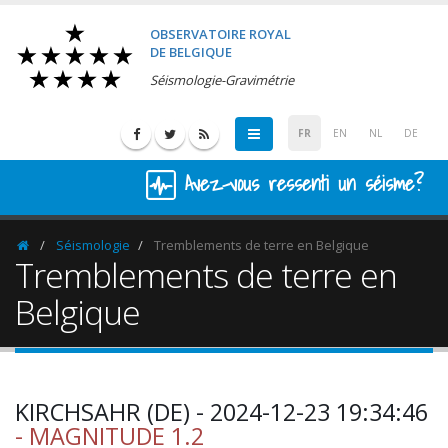
OBSERVATOIRE ROYAL
DE BELGIQUE
Séismologie-Gravimétrie
FR
EN
NL
DE
Avez-vous ressenti un séisme?
Séismologie
Tremblements de terre en Belgique
Homepage
Tremblements de terre en
Belgique
KIRCHSAHR (DE) - 2024-12-23 19:34:46
- MAGNITUDE 1.2