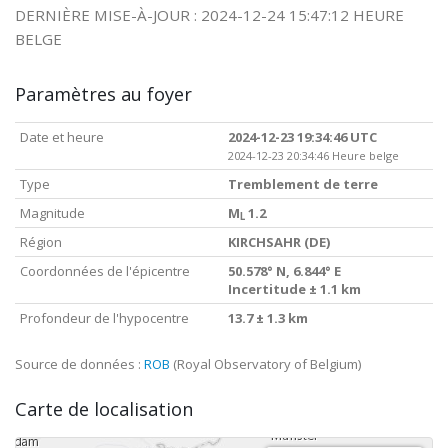
DERNIÈRE MISE-À-JOUR : 2024-12-24 15:47:12 HEURE
BELGE
Paramètres au foyer
Date et heure
2024-12-23 19:34:46 UTC
2024-12-23 20:34:46 Heure belge
Type
Tremblement de terre
Magnitude
M
1.2
L
Région
KIRCHSAHR (DE)
Coordonnées de l'épicentre
50.578° N, 6.844° E
Incertitude ± 1.1 km
Profondeur de l'hypocentre
13.7 ± 1.3 km
Source de données :
ROB
(Royal Observatory of Belgium)
Carte de localisation