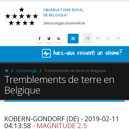
OBSERVATOIRE ROYAL
DE BELGIQUE
Séismologie-Gravimétrie
FR
EN
NL
DE
Avez-vous ressenti un séisme?
Séismologie
Tremblements de terre en Belgique
Homepage
Tremblements de terre en
Belgique
KOBERN-GONDORF (DE) - 2019-02-11
04:13:58
- MAGNITUDE 2.5