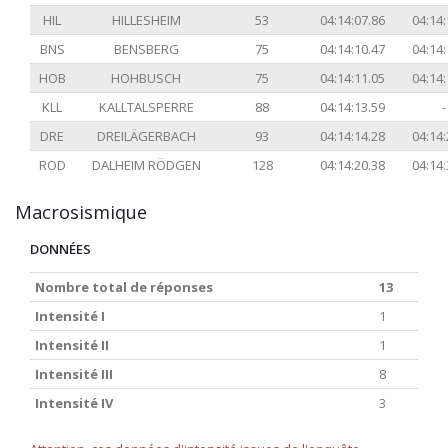
HIL
HILLESHEIM
53
04:14:07.86
04:14:
BNS
BENSBERG
75
04:14:10.47
04:14:
HOB
HOHBUSCH
75
04:14:11.05
04:14:
KLL
KALLTALSPERRE
88
04:14:13.59
-
DRE
DREILÄGERBACH
93
04:14:14.28
04:14:
ROD
DALHEIM RÖDGEN
128
04:14:20.38
04:14:
Macrosismique
DONNÉES
Nombre total de réponses
13
Intensité I
1
Intensité II
1
Intensité III
8
Intensité IV
3