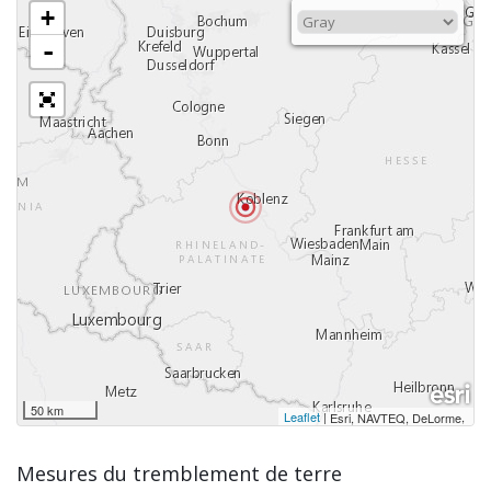
+
-
50 km
Leaflet
|
,
Esri, NAVTEQ, DeLorme
Mesures du tremblement de terre