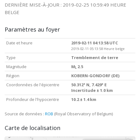
DERNIÈRE MISE-À-JOUR : 2019-02-25 10:59:49 HEURE
BELGE
Paramètres au foyer
Date et heure
2019-02-11 04:13:58 UTC
2019-02-11 05:13:58 Heure belge
Type
Tremblement de terre
Magnitude
M
2.5
L
Région
KOBERN-GONDORF (DE)
Coordonnées de l'épicentre
50.312° N, 7.429° E
Incertitude ± 1.0 km
Profondeur de l'hypocentre
10.2 ± 1.4 km
Source de données :
ROB
(Royal Observatory of Belgium)
Carte de localisation