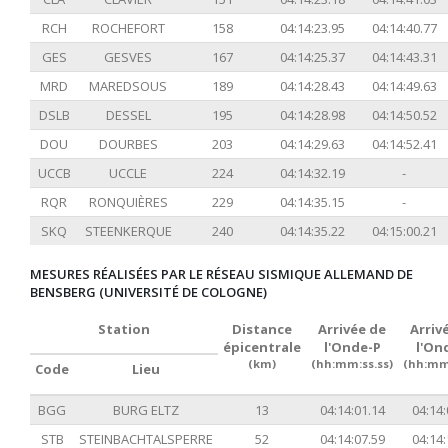
RCH
ROCHEFORT
158
04:14:23.95
04:14:40.77
GES
GESVES
167
04:14:25.37
04:14:43.31
MRD
MAREDSOUS
189
04:14:28.43
04:14:49.63
DSLB
DESSEL
195
04:14:28.98
04:14:50.52
DOU
DOURBES
203
04:14:29.63
04:14:52.41
UCCB
UCCLE
224
04:14:32.19
-
RQR
RONQUIÈRES
229
04:14:35.15
-
SKQ
STEENKERQUE
240
04:14:35.22
04:15:00.21
MESURES RÉALISÉES PAR LE RÉSEAU SISMIQUE ALLEMAND DE
BENSBERG (UNIVERSITÉ DE COLOGNE)
Station
Distance
Arrivée de
Arriv
épicentrale
l'Onde-P
l'On
(km)
(hh:mm:ss.ss)
(hh:mm:
Code
Lieu
BGG
BURG ELTZ
13
04:14:01.14
04:14:
STB
STEINBACHTALSPERRE
52
04:14:07.59
04:14: