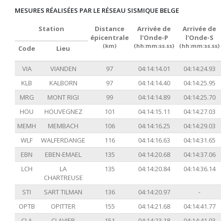
MESURES RÉALISÉES PAR LE RÉSEAU SISMIQUE BELGE
Station
Distance
Arrivée de
Arrivée de
épicentrale
l'Onde-P
l'Onde-S
(km)
(hh:mm:ss.ss)
(hh:mm:ss.ss)
Code
Lieu
VIA
VIANDEN
97
04:14:14.01
04:14:24.93
KLB
KALBORN
97
04:14:14.40
04:14:25.95
MRG
MONT RIGI
99
04:14:14.89
04:14:25.70
HOU
HOUVEGNEZ
101
04:14:15.11
04:14:27.03
MEMH
MEMBACH
106
04:14:16.25
04:14:29.03
WLF
WALFERDANGE
116
04:14:16.63
04:14:31.65
EBN
EBEN-EMAEL
135
04:14:20.68
04:14:37.06
LCH
LA
135
04:14:20.84
04:14:36.14
CHARTREUSE
STI
SART TILMAN
136
04:14:20.97
-
OPTB
OPITTER
155
04:14:21.68
04:14:41.77
CLA
CLAVIER
151
04:14:23.18
04:14:41.03