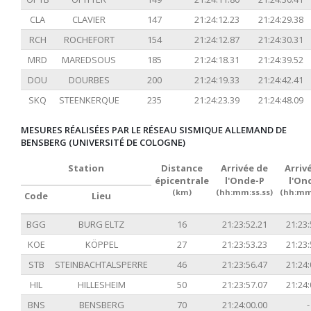
CLA
CLAVIER
147
21:24:12.23
21:24:29.38
RCH
ROCHEFORT
154
21:24:12.87
21:24:30.31
MRD
MAREDSOUS
185
21:24:18.31
21:24:39.52
DOU
DOURBES
200
21:24:19.33
21:24:42.41
SKQ
STEENKERQUE
235
21:24:23.39
21:24:48.09
MESURES RÉALISÉES PAR LE RÉSEAU SISMIQUE ALLEMAND DE
BENSBERG (UNIVERSITÉ DE COLOGNE)
Station
Distance
Arrivée de
Arriv
épicentrale
l'Onde-P
l'On
(km)
(hh:mm:ss.ss)
(hh:mm:
Code
Lieu
BGG
BURG ELTZ
16
21:23:52.21
21:23:
KOE
KÖPPEL
27
21:23:53.23
21:23:
STB
STEINBACHTALSPERRE
46
21:23:56.47
21:24:
HIL
HILLESHEIM
50
21:23:57.07
21:24:
BNS
BENSBERG
70
21:24:00.00
-