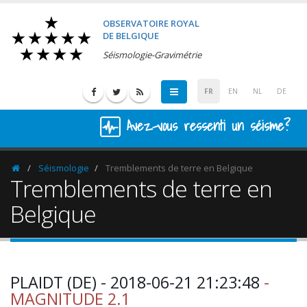
OBSERVATOIRE ROYAL
DE BELGIQUE
Séismologie-Gravimétrie
FR
EN
NL
DE
Avez-vous ressenti un séisme?
Séismologie
Tremblements de terre en Belgique
Homepage
Tremblements de terre en
Belgique
PLAIDT (DE) - 2018-06-21 21:23:48
-
MAGNITUDE 2.1