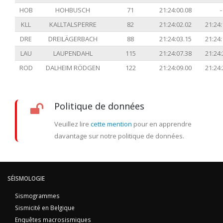
HOB
HOHBUSCH
71
21:24:00.08
-
KLL
KALLTALSPERRE
82
21:24:02.02
21:24:
DRE
DREILÄGERBACH
88
21:24:03.15
21:24:
LAU
LAUPENDAHL
115
21:24:07.38
21:24:
ROD
DALHEIM RÖDGEN
122
21:24:09.00
21:24:
Politique de données
Veuillez lire
cette mention
pour en apprendre
davantage sur notre politique de données.
SÉISMOLOGIE
Sismogrammes
Sismicité en Belgique
Enquêtes macrosismiques