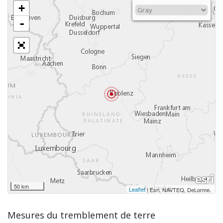
+
-
50 km
Leaflet
|
,
Esri, NAVTEQ, DeLorme
Mesures du tremblement de terre