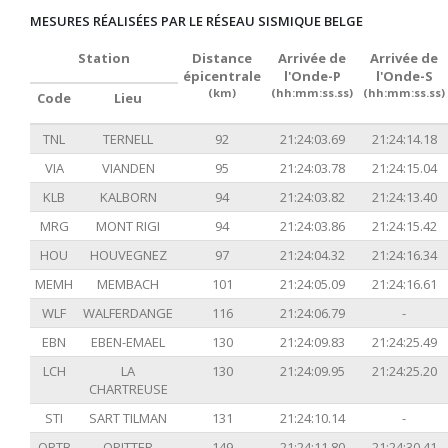
MESURES RÉALISÉES PAR LE RÉSEAU SISMIQUE BELGE
Station
Distance
Arrivée de
Arrivée de
épicentrale
l'Onde-P
l'Onde-S
(km)
(hh:mm:ss.ss)
(hh:mm:ss.ss)
Code
Lieu
TNL
TERNELL
92
21:24:03.69
21:24:14.18
VIA
VIANDEN
95
21:24:03.78
21:24:15.04
KLB
KALBORN
94
21:24:03.82
21:24:13.40
MRG
MONT RIGI
94
21:24:03.86
21:24:15.42
HOU
HOUVEGNEZ
97
21:24:04.32
21:24:16.34
MEMH
MEMBACH
101
21:24:05.09
21:24:16.61
WLF
WALFERDANGE
116
21:24:06.79
-
EBN
EBEN-EMAEL
130
21:24:09.83
21:24:25.49
LCH
LA
130
21:24:09.95
21:24:25.20
CHARTREUSE
STI
SART TILMAN
131
21:24:10.14
-
OPTB
OPITTER
149
21:24:11.80
21:24:30.41