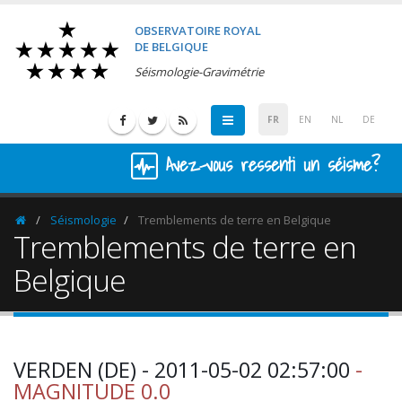
OBSERVATOIRE ROYAL
DE BELGIQUE
Séismologie-Gravimétrie
FR
EN
NL
DE
Avez-vous ressenti un séisme?
Séismologie
Tremblements de terre en Belgique
Homepage
Tremblements de terre en
Belgique
VERDEN (DE) - 2011-05-02 02:57:00
-
MAGNITUDE 0.0