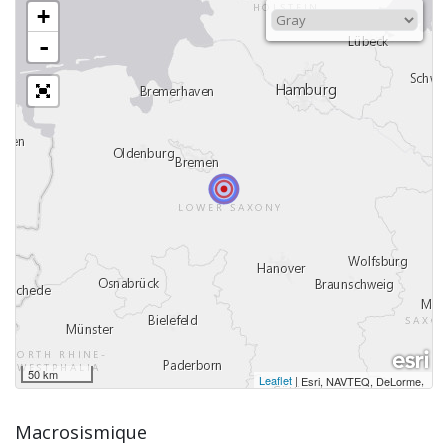
+
-
50 km
Leaflet
|
,
Esri, NAVTEQ, DeLorme
Macrosismique