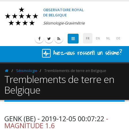
OBSERVATOIRE ROYAL
DE BELGIQUE
Séismologie-Gravimétrie
FR
EN
NL
DE
Avez-vous ressenti un séisme?
Séismologie
Tremblements de terre en Belgique
Homepage
Tremblements de terre en
Belgique
GENK (BE) - 2019-12-05 00:07:22
-
MAGNITUDE 1.6