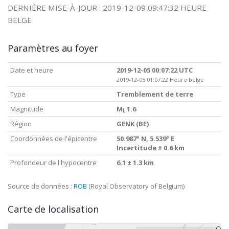
DERNIÈRE MISE-À-JOUR : 2019-12-09 09:47:32 HEURE
BELGE
Paramètres au foyer
Date et heure
2019-12-05 00:07:22 UTC
2019-12-05 01:07:22 Heure belge
Type
Tremblement de terre
Magnitude
M
1.6
L
Région
GENK (BE)
Coordonnées de l'épicentre
50.987° N, 5.539° E
Incertitude ± 0.6 km
Profondeur de l'hypocentre
6.1 ± 1.3 km
Source de données :
ROB
(Royal Observatory of Belgium)
Carte de localisation