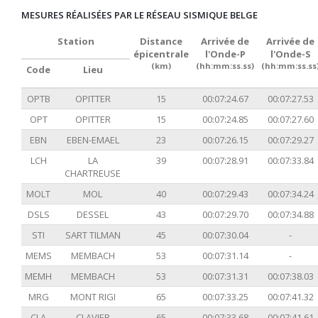
MESURES RÉALISÉES PAR LE RÉSEAU SISMIQUE BELGE
Station
Distance
Arrivée de
Arrivée de
épicentrale
l'Onde-P
l'Onde-S
(km)
(hh:mm:ss.ss)
(hh:mm:ss.ss
Code
Lieu
OPTB
OPITTER
15
00:07:24.67
00:07:27.53
OPT
OPITTER
15
00:07:24.85
00:07:27.60
EBN
EBEN-EMAEL
23
00:07:26.15
00:07:29.27
LCH
LA
39
00:07:28.91
00:07:33.84
CHARTREUSE
MOLT
MOL
40
00:07:29.43
00:07:34.24
DSLS
DESSEL
43
00:07:29.70
00:07:34.88
STI
SART TILMAN
45
00:07:30.04
-
MEMS
MEMBACH
53
00:07:31.14
-
MEMH
MEMBACH
53
00:07:31.31
00:07:38.03
MRG
MONT RIGI
65
00:07:33.25
00:07:41.32
CLA
CLAVIER
65
00:07:33.68
00:07:41.61