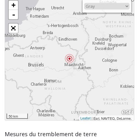
+
-
50 km
Leaflet
|
,
Esri, NAVTEQ, DeLorme
Mesures du tremblement de terre