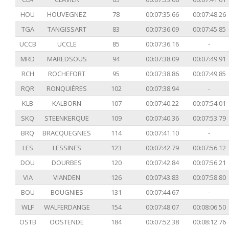
HOU
HOUVEGNEZ
78
00:07:35.66
00:07:48.26
TGA
TANGISSART
83
00:07:36.09
00:07:45.85
UCCB
UCCLE
85
00:07:36.16
-
MRD
MAREDSOUS
94
00:07:38.09
00:07:49.91
RCH
ROCHEFORT
95
00:07:38.86
00:07:49.85
RQR
RONQUIÈRES
102
00:07:38.94
-
KLB
KALBORN
107
00:07:40.22
00:07:54.01
SKQ
STEENKERQUE
109
00:07:40.36
00:07:53.79
BRQ
BRACQUEGNIES
114
00:07:41.10
-
LES
LESSINES
123
00:07:42.79
00:07:56.12
DOU
DOURBES
120
00:07:42.84
00:07:56.21
VIA
VIANDEN
126
00:07:43.83
00:07:58.80
BOU
BOUGNIES
131
00:07:44.67
-
WLF
WALFERDANGE
154
00:07:48.07
00:08:06.50
OSTB
OOSTENDE
184
00:07:52.38
00:08:12.76