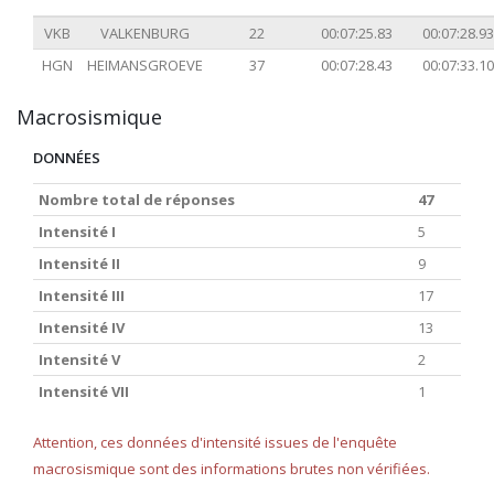
VKB
VALKENBURG
22
00:07:25.83
00:07:28.93
HGN
HEIMANSGROEVE
37
00:07:28.43
00:07:33.10
Macrosismique
DONNÉES
Nombre total de réponses
47
Intensité I
5
Intensité II
9
Intensité III
17
Intensité IV
13
Intensité V
2
Intensité VII
1
Attention, ces données d'intensité issues de l'enquête
macrosismique sont des informations brutes non vérifiées.