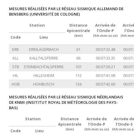
MESURES RÉALISÉES PAR LE RÉSEAU SISMIQUE ALLEMAND DE
BENSBERG (UNIVERSITÉ DE COLOGNE)
Station
Distance
Arrivée de
Arriv
épicentrale
l'Onde-P
l'On
(km)
(hh:mm:ss.ss)
(hh:mm:
Code
Lieu
DRE
DREILÄGERBACH
61
00:07:32.48
00:07:
KLL
KALLTALSPERRE
66
00:07:33.35
00:07:
STB
STEINBACHTALSPERRE
101
00:07:39.21
00:07:
HIL
HILLESHEIM
112
00:07:41.08
00:07:
HOB
HOHBUSCH
126
00:07:42.60
00:07:
MESURES RÉALISÉES PAR LE RÉSEAU SISMIQUE NÉERLANDAIS
DE KNMI (INSITITUT ROYAL DE MÉTÉOROLOGIE DES PAYS-
BAS)
Station
Distance
Arrivée de
Arrivée d
épicentrale
l'Onde-P
l'Onde-S
(km)
(hh:mm:ss.ss)
(hh:mm:ss.s
Code
Lieu