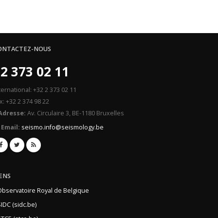
ONTACTEZ-NOUS
2 373 02 11
ternational: +32 2 373 02 11
x: +32 2 374 98 22
Adresse:
Av. Circulaire 3, BE-1180 Bruxelles
Email:
seismo.info@seismology.be
IENS
Observatoire Royal de Belgique
IDC (sidc.be)