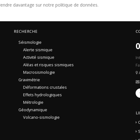
endre davantage sur notre politique de données.
RECHERCHE
C
Séismologie
0
Alerte sismique
Activité sismique
In
Aléas et risques sismiques
Fa
Macrosismologie
Gravimétrie
Déformations crustales
Effets hydrologiques
Métrologie
Géodynamique
L
Volcano-sismologie
S