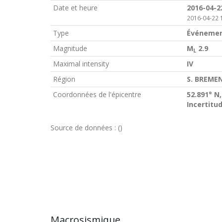
Date et heure
2016-04-2
2016-04-22 
Type
Événemen
Magnitude
M
2.9
L
Maximal intensity
IV
Région
S. BREMEN
Coordonnées de l'épicentre
52.891° N,
Incertitu
Source de données :
()
Macrosismique