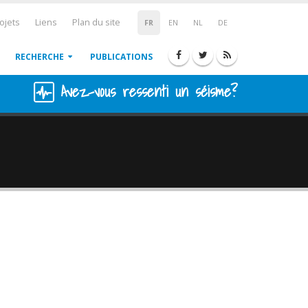
ojets
Liens
Plan du site
FR
EN
NL
DE
RECHERCHE
PUBLICATIONS
Avez-vous ressenti un séisme?