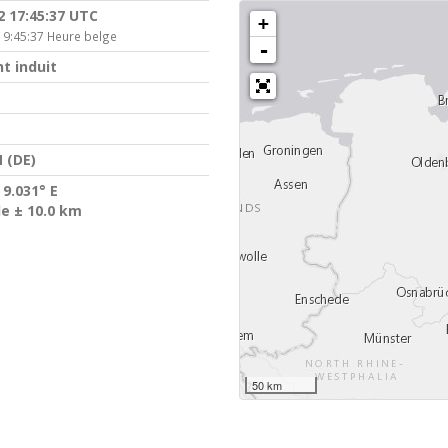
2 17:45:37 UTC
+
19:45:37 Heure belge
-
t induit
 (DE)
 9.031° E
de ± 10.0 km
50 km