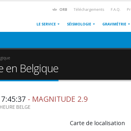
ORB
Téléchargements
F.A.Q.
Pr
LE SERVICE
SÉISMOLOGIE
GRAVIMÉTRIE
gique
e en Belgique
17:45:37
- MAGNITUDE 2.9
5 HEURE BELGE
Carte de localisation