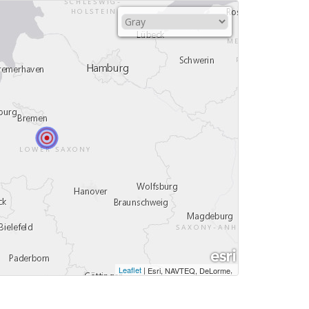
Leaflet
|
,
Esri, NAVTEQ, DeLorme