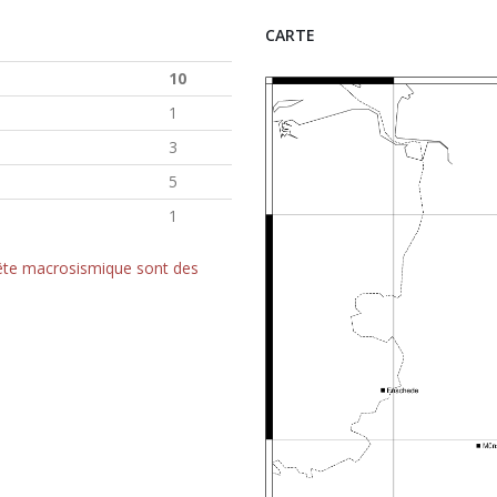
CARTE
10
1
3
5
1
quête macrosismique sont des