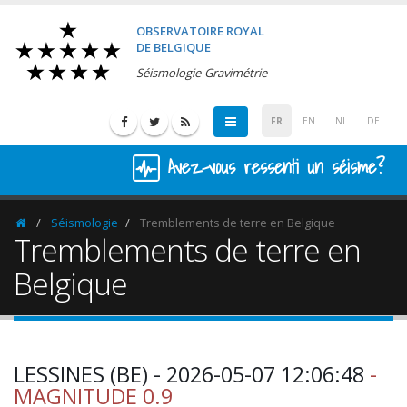
OBSERVATOIRE ROYAL
DE BELGIQUE
Séismologie-Gravimétrie
FR
EN
NL
DE
Avez-vous ressenti un séisme?
Séismologie
Tremblements de terre en Belgique
Homepage
Tremblements de terre en
Belgique
LESSINES (BE) - 2026-05-07 12:06:48
-
MAGNITUDE 0.9