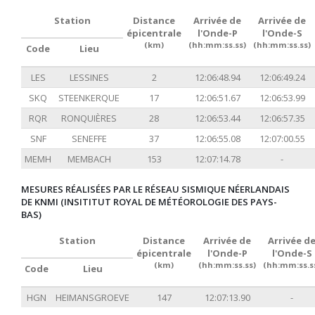
Station
Distance
Arrivée de
Arrivée de
épicentrale
l'Onde-P
l'Onde-S
(km)
(hh:mm:ss.ss)
(hh:mm:ss.ss)
Code
Lieu
LES
LESSINES
2
12:06:48.94
12:06:49.24
SKQ
STEENKERQUE
17
12:06:51.67
12:06:53.99
RQR
RONQUIÈRES
28
12:06:53.44
12:06:57.35
SNF
SENEFFE
37
12:06:55.08
12:07:00.55
MEMH
MEMBACH
153
12:07:14.78
-
MESURES RÉALISÉES PAR LE RÉSEAU SISMIQUE NÉERLANDAIS
DE KNMI (INSITITUT ROYAL DE MÉTÉOROLOGIE DES PAYS-
BAS)
Station
Distance
Arrivée de
Arrivée d
épicentrale
l'Onde-P
l'Onde-S
(km)
(hh:mm:ss.ss)
(hh:mm:ss.s
Code
Lieu
HGN
HEIMANSGROEVE
147
12:07:13.90
-